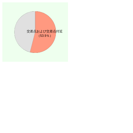
交差点および交差点付近
（53.9％）