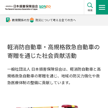
検索
教育関係の方
防災について考える全ての方へ
公式Xアカウント
公式YouTubeチャンネル
軽消防自動車・高規格救急自動車の
寄贈を通じた社会貢献活動
損害保険とは？
一般社団法人 日本損害保険協会は、軽消防自動車と高
規格救急自動車の寄贈を通じ、地域の防災力強化や救
損害保険とは？トップ
協会の活動・概要
急医療体制の整備に貢献しています。
自賠責保険
協会の活動・概要トップ
会員会社情報