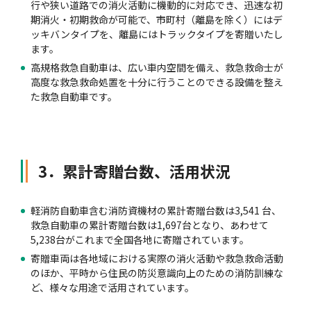
行や狭い道路での消火活動に機動的に対応でき、迅速な初
期消火・初期救命が可能で、市町村（離島を除く）にはデ
ッキバンタイプを、離島にはトラックタイプを寄贈いたし
ます。
高規格救急自動車は、広い車内空間を備え、救急救命士が
高度な救急救命処置を十分に行うことのできる設備を整え
た救急自動車です。
3．累計寄贈台数、活用状況
軽消防自動車含む消防資機材の累計寄贈台数は3,541 台、
救急自動車の累計寄贈台数は1,697台となり、あわせて
5,238台がこれまで全国各地に寄贈されています。
寄贈車両は各地域における実際の消火活動や救急救命活動
のほか、平時から住民の防災意識向上のための消防訓練な
ど、様々な用途で活用されています。