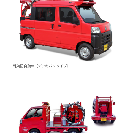
自動車保険
協会の活動
会員会社情報トップ
試験・研修
火災保険
協会概要
損害保険会社の概況
試験・研修トップ
統計・刊行物・報告書
地震保険
業務・財務等に関する資料
各社の商品について
損害保険代理店について
統計・刊行物・報告書トップ
お知らせ
軽消防自動車（デッキバンタイプ）
傷害保険
規範、方針、指針・基準、ガイドライン等
お客様の声を受けた取り組み
「損害保険登録鑑定人」認定試験
統計
お知らせトップ
相談・通報等窓口
医療・介護保険
採用情報
保険金の支払状況（第三分野）
アジャスター試験
刊行物・報告書
最新情報
相談・通報等窓口トップ
English
個人賠償責任保険
所在地（本部・支部）
会員会社等一覧
医療研修
協会ニュースリリース
損害保険の相談窓口