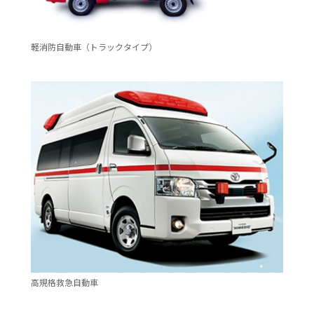
軽消防自動車（トラックタイプ）
風水雪災等による損害を補償する損害保険
損害保険お役立ち情報
交通事故医療研究助成
会員各社ニュースリリース
自然災害損保契約のご照会
ペット保険
協会からのお知らせ
他の紛争解決機関等
協会各地の活動
通報等窓口
高規格救急自動車