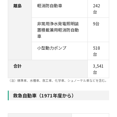
離島
軽消防自動車
242
台
非常用浄水発電照明装
9台
置積載兼用軽消防自動
車
小型動力ポンプ
518
台
合計
3,541
台
（注）標準車、水槽車、救工車、化学車、シュノーケル車などを含む。
救急自動車（1971年度から）