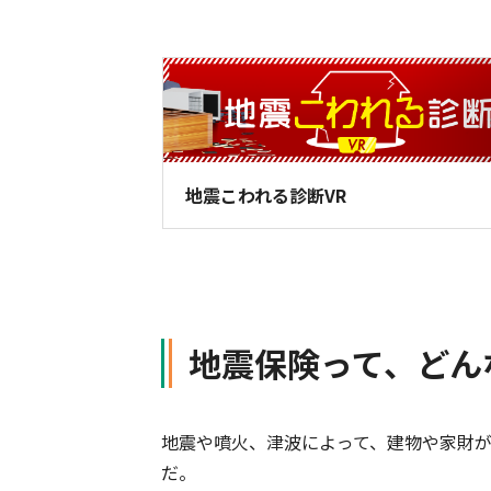
軽消防自動車・高規格救急自
自賠責保険特設サイト
の寄贈を通じた社会貢献活動
地震こわれる診断VR
地震保険って、どん
地震や噴火、津波によって、建物や家財
だ。