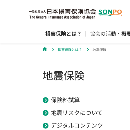
損害保険とは？
協会の活動・概
損害保険とは？
地震保険
自賠責保険
協会の活動
損害保険会社の概況
損害保険代理店について
統計
最新情報
損害保険の相談窓口
地震保険
地震保険
規範、方針、指針・基準、ガイドラ
保険金の支払状況（第三分野）
医療研修
協会からのお知らせ
通報等窓口
ン等
高齢者の交通事故防止
個人賠償責任保険
自然災害（風災・水災・震災等）の補
損害保険お役立ち情報
保険料試算
関するお知らせ
会員各社ニュースリリース
損害保険代理店試験公式サイ
地震リスクについて
損害保険Q&A
自賠責運用益拠出事業につい
デジタルコンテンツ