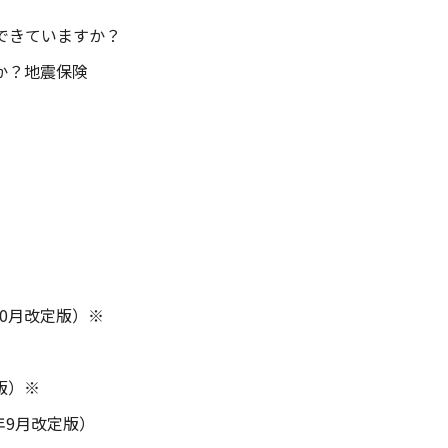
できていますか？
か？地震保険
10月改定版）※
て
版）※
年9月改定版）