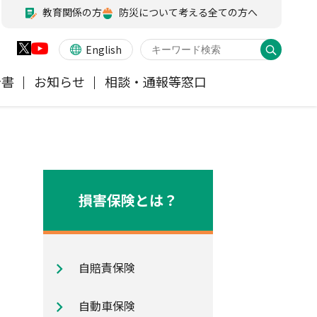
教育関係の方
防災について考える全ての方へ
English
告書
お知らせ
相談・通報等窓口
火災保険
業務・財務等に関する資料
お客様の声を受けた取り組み
アジャスター試験
会員各社ニュースリリース
他の紛争解決機関等
医療・介護保険
所在地（本部・支部）
損害保険とは？
ペット保険
信頼回復に向けた取り組み
自賠責保険
地震保険特設サイト
気候変動に関する取組み
自動車保険