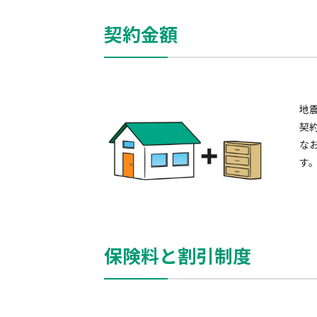
契約金額
地
契
なお
す
保険料と割引制度