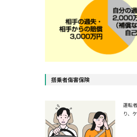
搭乗者傷害保険
運転
り、