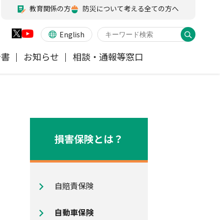
教育関係の方
防災について考える全ての方へ
English
告書
お知らせ
相談・通報等窓口
火災保険
業務・財務等に関する資料
お客様の声を受けた取り組み
アジャスター試験
会員各社ニュースリリース
他の紛争解決機関等
医療・介護保険
所在地（本部・支部）
損害保険とは？
ペット保険
信頼回復に向けた取り組み
自賠責保険
地震保険特設サイト
気候変動に関する取組み
自動車保険