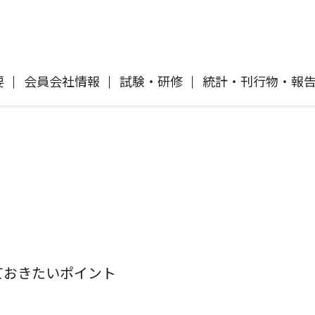
要
会員会社情報
試験・研修
統計・刊行物・報
自動車保険
協会概要
各社の商品について
「損害保険登録鑑定人」認定試験
刊行物・報告書
協会ニュースリリース
自然災害損保契約のご照会
イ
傷害保険
会員会社等一覧
交通事故医療研究助成
協会各地の活動
採用情報
風水雪災等による損害を補償する損害
償に
保険
損害保険ご利用にあたっての注意点
ト
ておきたいポイント
消費者向け専用サイト「そんぽの
て
講師派遣のお申し込み
ホント」