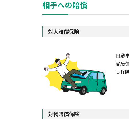
相手への賠償
対人賠償保険
自動
害賠
し保
対物賠償保険