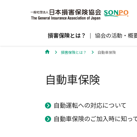
損害保険とは？
協会の活動・概
損害保険とは？
自動車保険
自賠責保険
協会の活動
損害保険会社の概況
損害保険代理店について
統計
最新情報
損害保険の相談窓口
自動車保険
地震保険
規範、方針、指針・基準、ガイドラ
保険金の支払状況（第三分野）
医療研修
協会からのお知らせ
通報等窓口
ン等
高齢者の交通事故防止
個人賠償責任保険
自然災害（風災・水災・震災等）の補
損害保険お役立ち情報
自動運転への対応について
関するお知らせ
会員各社ニュースリリース
損害保険代理店試験公式サイ
自動車保険のご加入時に知っ
損害保険Q&A
自賠責運用益拠出事業につい