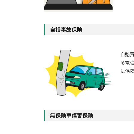
自損事故保険
自賠
る電
に保
無保険車傷害保険