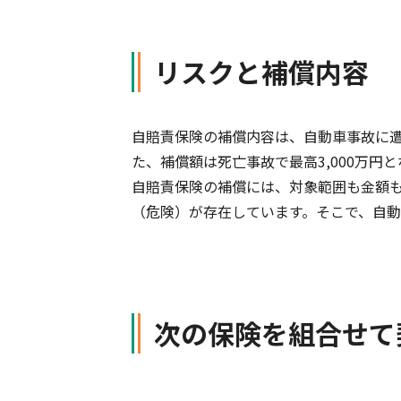
軽消防自動車・高規格救急自
自賠責保険特設サイト
の寄贈を通じた社会貢献活動
リスクと補償内容
自賠責保険の補償内容は、自動車事故に
た、補償額は死亡事故で最高3,000万
自賠責保険の補償には、対象範囲も金額
（危険）が存在しています。そこで、自
次の保険を組合せて