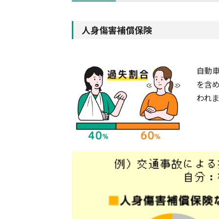
人身傷害補償保険
自動
を含
われ