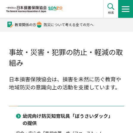
検索
教育関係の方
防災について考える全ての方へ
公式Xアカウント
事故・災害・犯罪の防止・軽減の取
公式YouTubeチャンネル
組み
損害保険とは？
日本損害保険協会は、損害を未然に防ぐ教育や
地域防災の意識向上の活動を支援しています。
損害保険とは？トップ
協会の活動・概要
幼児向け防災知育玩具「ぼうさいダック」
の提供
自賠責保険
協会の活動・概要トップ
会員会社情報