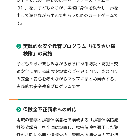
安全・安心の「最初の第一歩（ファースト・ムー
ヴ）」を、子どもたちが、実際に身体を動かし、声を
自動車保険
協会の活動
会員会社情報トップ
試験・研修
出して遊びながら学んでもらうためのカードゲームで
す。
火災保険
協会概要
損害保険会社の概況
試験・研修トップ
統計・刊行物・報告書
実践的な安全教育プログラム「ぼうさい探
検隊」の実施
地震保険
業務・財務等に関する資料
各社の商品について
損害保険代理店について
統計・刊行物・報告書トップ
お知らせ
子どもたちが楽しみながらまちにある防災・防犯・交
通安全に関する施設や設備などを見て回り、身の回り
の安全・安心を考えながらマップにまとめ発表する、
傷害保険
規範、方針、指針・基準、ガイドライン等
お客様の声を受けた取り組み
「損害保険登録鑑定人」認定試験
統計
お知らせトップ
相談・通報等窓口
実践的な安全教育プログラムです。
保険金不正請求への対応
医療・介護保険
採用情報
保険金の支払状況（第三分野）
アジャスター試験
刊行物・報告書
最新情報
相談・通報等窓口トップ
English
地域の警察と損害保険各社で構成する「損害保険防犯
対策協議会」を全国に設置し、損害保険を悪用した犯
個人賠償責任保険
所在地（本部・支部）
会員会社等一覧
医療研修
協会ニュースリリース
損害保険の相談窓口
罪の排除に必要な情報交換、警察への捜査協力等を行