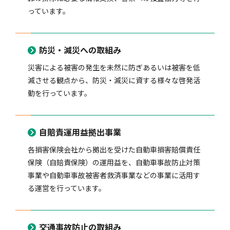
っています。
風水雪災等による損害を補償する損害保険
損害保険お役立ち情報
交通事故医療研究助成
会員各社ニュースリリース
自然災害損保契約のご照会
防災・減災への取組み
災害による被害の発生を未然に防ぎあるいは被害を低
ペット保険
協会からのお知らせ
他の紛争解決機関等
減させる観点から、防災・減災に資する様々な啓発活
動を行っています。
協会各地の活動
通報等窓口
自賠責運用益拠出事業
各損害保険会社から拠出を受けた自動車損害賠償責任
保険（自賠責保険）の運用益を、自動車事故防止対策
事業や自動車事故被害者救済事業などの事業に活用す
る運営を行っています。
交通事故防止の取組み