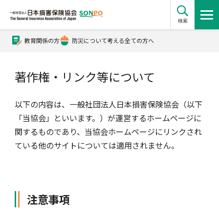
検索
教育関係の方
防災について考える全ての方へ
公式Xアカウント
著作権・リンク等について
公式YouTubeチャンネル
以下の内容は、一般社団法人日本損害保険協会（以下
「当協会」といいます。）が運営するホームページに
損害保険とは？
関するものであり、当協会ホームページにリンクされ
ている他のサイトについては適用されません。
損害保険とは？トップ
協会の活動・概要
注意事項
自賠責保険
協会の活動・概要トップ
会員会社情報