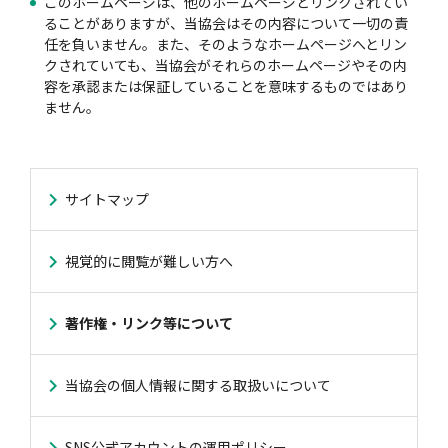
このホームページは、他のホームページとリンクされてい
ることがありますが、当協会はその内容について一切の責
任を負いません。また、そのようなホームページへとリン
クされていても、当協会がそれらのホームページやその内
風水雪災等による損害を補償する損害保険
損害保険お役立ち情報
交通事故医療研究助成
会員各社ニュースリリース
自然災害損保契約のご照会
容を承認または保証していることを意味するものではあり
ません。
ペット保険
協会からのお知らせ
他の紛争解決機関等
サイトマップ
協会各地の活動
通報等窓口
視覚的に閲覧が難しい方へ
著作権・リンク等について
当協会の個人情報に関する取扱いについて
SNS公式アカウントの運用ポリシー