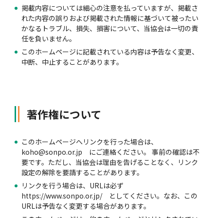
掲載内容については細心の注意を払っていますが、掲載さ
れた内容の誤りおよび掲載された情報に基づいて被ったい
自動車保険
協会の活動
会員会社情報トップ
試験・研修
かなるトラブル、損失、損害について、当協会は一切の責
任を負いません。
このホームページに記載されている内容は予告なく変更、
火災保険
協会概要
損害保険会社の概況
試験・研修トップ
統計・刊行物・報告書
中断、中止することがあります。
地震保険
業務・財務等に関する資料
各社の商品について
損害保険代理店について
統計・刊行物・報告書トップ
お知らせ
著作権について
傷害保険
規範、方針、指針・基準、ガイドライン等
お客様の声を受けた取り組み
「損害保険登録鑑定人」認定試験
統計
お知らせトップ
相談・通報等窓口
このホームページへリンクを行った場合は、
koho@sonpo.or.jp にご連絡ください。 事前の確認は不
要です。ただし、当協会は理由を告げることなく、リンク
設定の解除を要請することがあります。
医療・介護保険
採用情報
保険金の支払状況（第三分野）
アジャスター試験
刊行物・報告書
最新情報
相談・通報等窓口トップ
English
リンクを行う場合は、URLは必ず
https://www.sonpo.or.jp/ としてください。なお、この
URLは予告なく変更する場合があります。
個人賠償責任保険
所在地（本部・支部）
会員会社等一覧
医療研修
協会ニュースリリース
損害保険の相談窓口