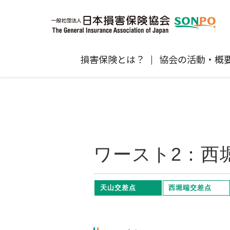
損害保険とは？
協会の活動・概
自賠責保険
協会の活動
損害保険会社の概況
損害保険代理店について
統計
最新情報
損害保険の相談窓口
地震保険
規範、方針、指針・基準、ガイドラ
保険金の支払状況（第三分野）
医療研修
協会からのお知らせ
通報等窓口
ン等
高齢者の交通事故防止
ワースト2：西
個人賠償責任保険
自然災害（風災・水災・震災等）の補
損害保険お役立ち情報
関するお知らせ
会員各社ニュースリリース
損害保険代理店試験公式サイ
天山交差点
西堀端交差点
損害保険Q&A
自賠責運用益拠出事業につい