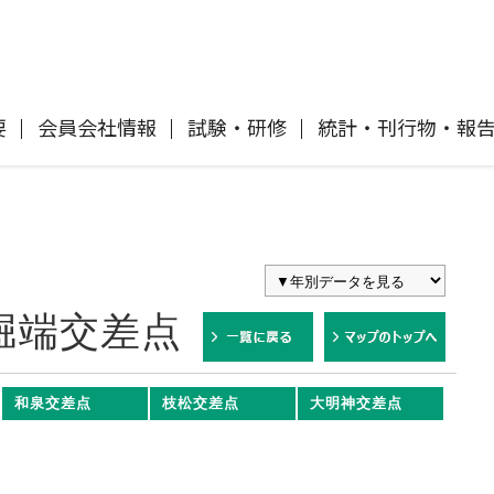
要
会員会社情報
試験・研修
統計・刊行物・報
自動車保険
協会概要
各社の商品について
「損害保険登録鑑定人」認定試験
刊行物・報告書
協会ニュースリリース
自然災害損保契約のご照会
イ
傷害保険
会員会社等一覧
交通事故医療研究助成
協会各地の活動
採用情報
堀端交差点
風水雪災等による損害を補償する損害
償に
保険
損害保険ご利用にあたっての注意点
ト
和泉交差点
枝松交差点
大明神交差点
消費者向け専用サイト「そんぽの
て
講師派遣のお申し込み
ホント」