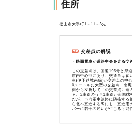
住所
軽消防自動車・高規格救急自
自賠責保険特設サイト
の寄贈を通じた社会貢献活動
松山市大手町1－11－3先
交差点の解説
・路面電車が道路中央を走る交
この交差点は、国道196号と県
市内中心部にあり、交通量は多
車(伊予鉄城南線)が交差点の中
0メートルに大型の交差点「南
側から左折してこの交差点に進入
る。3車線のうち1車線が南堀端
だが、市内電車線路に隣接する第
ら北へ直進する際にも、直進用
バーに若干の迷いが生じる可能