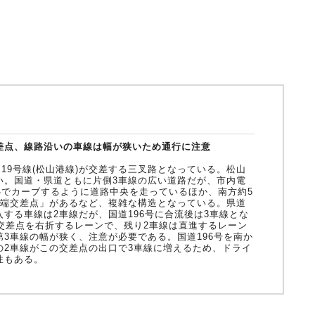
動車
事業者向け保険特設サイト
差点、線路沿いの車線は幅が狭いため通行に注意
道19号線(松山港線)が交差する三叉路となっている。松山
い。国道・県道ともに片側3車線の広い道路だが、市内電
心でカーブするように道路中央を走っているほか、南方約5
堀端交差点」があるなど、複雑な構造となっている。県道
する車線は2車線だが、国道196号に合流後は3車線とな
交差点を右折するレーンで、残り2車線は直進するレーン
3車線の幅が狭く、注意が必要である。国道196号を南か
の2車線がこの交差点の出口で3車線に増えるため、ドライ
性もある。