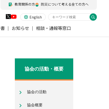
教育関係の方
防災について考える全ての方へ
English
告書
お知らせ
相談・通報等窓口
火災保険
業務・財務等に関する資料
お客様の声を受けた取り組み
アジャスター試験
会員各社ニュースリリース
他の紛争解決機関等
医療・介護保険
所在地（本部・支部）
協会の活動・概要
ペット保険
信頼回復に向けた取り組み
協会の活動
地震保険特設サイト
気候変動に関する取組み
協会概要