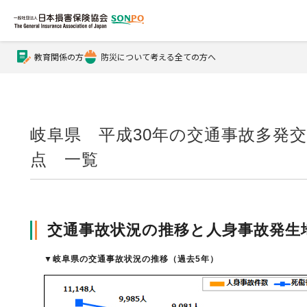
教育関係の方
防災について考える全ての方へ
公式Xアカウント
公式YouTubeチャンネル
岐阜県 平成30年の交通事故多発
点 一覧
損害保険とは？
交通事故状況の推移と人身事故発生
損害保険とは？トップ
協会の活動・概要
▼
岐阜県の交通事故状況の推移（過去5年）
自賠責保険
協会の活動・概要トップ
会員会社情報