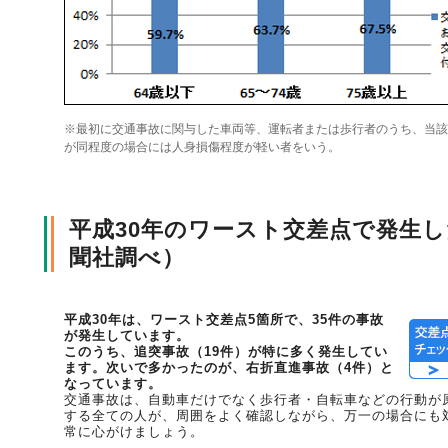
風水雪災等による損害を補償する損害保険
損害保険お役立ち情報
交通事故医療研究助成
会員各社ニュースリリース
自然災害損保契約のご照会
※最初に交通事故に関与した車両等、運転者または歩行者のうち、当該
ペット保険
協会からのお知らせ
他の紛争解決機関等
が同程度の場合には人身損傷程度が軽い者をいう。
平成30年のワースト交差点で発生
協会各地の活動
通報等窓口
聞社調べ）
平成30年は、ワースト交差点5箇所で、35件の事故
が発生しています。
このうち、追突事故（19件）が特に多く発生してい
ます。次いで多かったのが、右折直進事故（4件）と
なっています。
交通事故は、自動車だけでなく歩行者・自転車などの行動が
する全ての人が、周囲をよく確認しながら、万一の場合にも
常に心がけましょう。