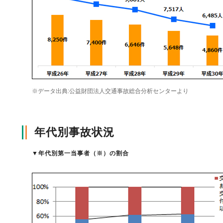
自動車保険
協会の活動
会員会社情報トップ
試験・研修
火災保険
協会概要
損害保険会社の概況
試験・研修トップ
統計・刊行物・報告書
※データ出典:公益財団法人交通事故総合分析センターより
地震保険
業務・財務等に関する資料
各社の商品について
損害保険代理店について
統計・刊行物・報告書トップ
お知らせ
年代別事故状況
傷害保険
規範、方針、指針・基準、ガイドライン等
お客様の声を受けた取り組み
「損害保険登録鑑定人」認定試験
統計
お知らせトップ
相談・通報等窓口
▼
年代別第一当事者（※）の割合
医療・介護保険
採用情報
保険金の支払状況（第三分野）
アジャスター試験
刊行物・報告書
最新情報
相談・通報等窓口トップ
English
個人賠償責任保険
所在地（本部・支部）
会員会社等一覧
医療研修
協会ニュースリリース
損害保険の相談窓口