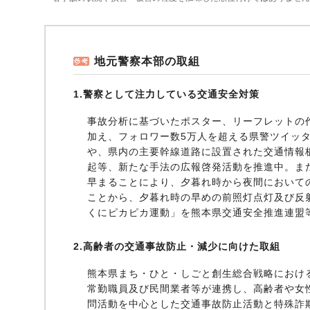
地元警察本部の取組
1.警察として注力している交通安全対策
事故分析に基づいたポスター、リーフレットの
加え、フォロワー数5万人を超える県警ツイッ
や、県内の主要幹線道路に設置された交通情報
起等、新たな手法の広報啓発活動を推進中。ま
早まることにより、夕暮れ時から夜間において
ことから、夕暮れ時の早めの前照灯点灯及び反
くにピカピカ運動」を熊本県交通安全推進連盟
2.高齢者の交通事故防止・減少に向けた取組
熊本県まち・ひと・しごと創生総合戦略におけ
常勤職員及び民間業者等が連携し、高齢者や女
問活動を中心とした交通事故防止活動と特殊詐