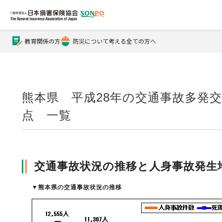
教育関係の方
防災について考える全ての方へ
公式Xアカウント
公式YouTubeチャンネル
熊本県 平成28年の交通事故多発
点 一覧
損害保険とは？
交通事故状況の推移と人身事故発生
損害保険とは？トップ
協会の活動・概要
▼
熊本県の交通事故状況の推移
自賠責保険
協会の活動・概要トップ
会員会社情報