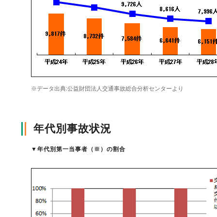
自動車保険
協会の活動
会員会社情報トップ
試験・研修
火災保険
協会概要
損害保険会社の概況
試験・研修トップ
統計・刊行物・報告書
※データ出典:公益財団法人交通事故総合分析センターより
地震保険
業務・財務等に関する資料
各社の商品について
損害保険代理店について
統計・刊行物・報告書トップ
お知らせ
年代別事故状況
傷害保険
規範、方針、指針・基準、ガイドライン等
お客様の声を受けた取り組み
「損害保険登録鑑定人」認定試験
統計
お知らせトップ
相談・通報等窓口
▼
年代別第一当事者（※）の割合
医療・介護保険
採用情報
保険金の支払状況（第三分野）
アジャスター試験
刊行物・報告書
最新情報
相談・通報等窓口トップ
English
個人賠償責任保険
所在地（本部・支部）
会員会社等一覧
医療研修
協会ニュースリリース
損害保険の相談窓口