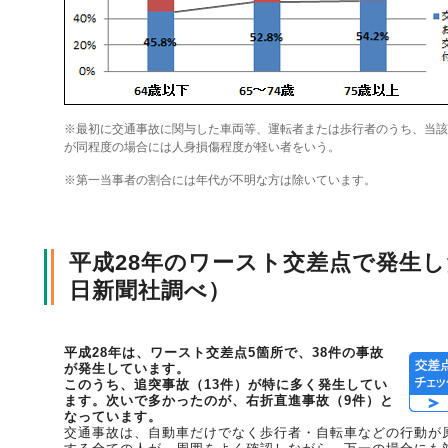
風水雪災等による損害を補償する損害保険
損害保険お役立ち情報
交通事故医療研究助成
会員各社ニュースリリース
自然災害損保契約のご照会
※最初に交通事故に関与した車両等、運転者または歩行者のうち、当該
ペット保険
協会からのお知らせ
他の紛争解決機関等
が同程度の場合には人身損傷程度が軽い者をいう。
※第一当事者の割合には年代が不明な方は除いています。
協会各地の活動
通報等窓口
平成28年のワースト交差点で発生
日新聞社調べ）
平成28年は、ワースト交差点5箇所で、38件の事故
が発生しています。
このうち、追突事故（13件）が特に多く発生してい
ます。次いで多かったのが、右折直進事故（9件）と
なっています。
交通事故は、自動車だけでなく歩行者・自転車などの行動が