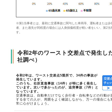
風水雪災等による損害を補償する損害保険
損害保険お役立ち情報
交通事故医療研究助成
会員各社ニュースリリース
自然災害損保契約のご照会
※第1当事者とは、最初に交通事故に関与した車両等、運転者または歩
者、また過失が同程度の場合には人身損傷程度が軽い者をいい、第2当
す。
ペット保険
協会からのお知らせ
他の紛争解決機関等
令和2年のワースト交差点で発生し
協会各地の活動
通報等窓口
社調べ）
令和2年は、ワースト交差点5箇所で、34件の事故が
発生しています。
このうち、右折直進事故（14件）が特に多く発生し
ています。次いで多かったのが、追突事故（7件）と
なっています。
交通事故は、自動車だけでなく歩行者・自転車などの行動が
する全ての人が、周囲をよく確認しながら、万一の場合にも
常に心がけましょう。