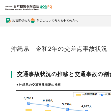
教育関係の方
防災について考える全ての方へ
公式Xアカウント
公式YouTubeチャンネル
沖縄県 令和2年の交差点事故状況
損害保険とは？
交通事故状況の推移と交通事故の割
損害保険とは？トップ
協会の活動・概要
▼
沖縄県の交通事故状況の推移
自賠責保険
協会の活動・概要トップ
会員会社情報