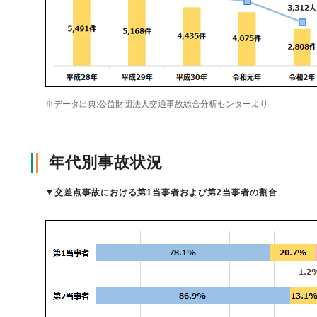
自動車保険
協会の活動
会員会社情報トップ
試験・研修
火災保険
協会概要
損害保険会社の概況
試験・研修トップ
統計・刊行物・報告書
※データ出典:公益財団法人交通事故総合分析センターより
地震保険
業務・財務等に関する資料
各社の商品について
損害保険代理店について
統計・刊行物・報告書トップ
お知らせ
年代別事故状況
▼
交差点事故における第1当事者および第2当事者の割合
傷害保険
規範、方針、指針・基準、ガイドライン等
お客様の声を受けた取り組み
「損害保険登録鑑定人」認定試験
統計
お知らせトップ
相談・通報等窓口
医療・介護保険
採用情報
保険金の支払状況（第三分野）
アジャスター試験
刊行物・報告書
最新情報
相談・通報等窓口トップ
English
個人賠償責任保険
所在地（本部・支部）
会員会社等一覧
医療研修
協会ニュースリリース
損害保険の相談窓口