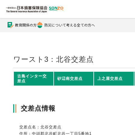
教育関係の方
防災について考える全ての方へ
公式Xアカウント
公式YouTubeチャンネル
ワースト3：北谷交差点
損害保険とは？
古島インター交
砂辺南交差点
上之屋交差点
差点
損害保険とは？トップ
協会の活動・概要
交差点情報
自賠責保険
協会の活動・概要トップ
会員会社情報
交差点名：北谷交差点
住所：中頭郡北谷町北谷一丁目5番地1