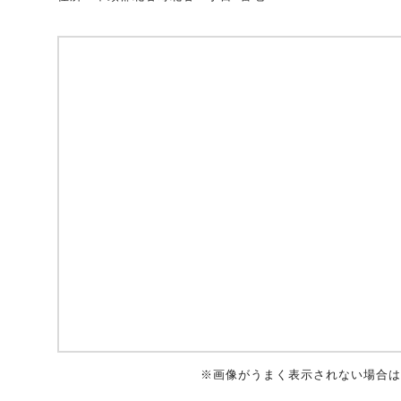
自動車保険
協会の活動
会員会社情報トップ
試験・研修
火災保険
協会概要
損害保険会社の概況
試験・研修トップ
統計・刊行物・報告書
地震保険
業務・財務等に関する資料
各社の商品について
損害保険代理店について
統計・刊行物・報告書トップ
お知らせ
傷害保険
規範、方針、指針・基準、ガイドライン等
お客様の声を受けた取り組み
「損害保険登録鑑定人」認定試験
統計
お知らせトップ
相談・通報等窓口
医療・介護保険
採用情報
保険金の支払状況（第三分野）
アジャスター試験
刊行物・報告書
最新情報
相談・通報等窓口トップ
English
※画像がうまく表示されない場合は
個人賠償責任保険
所在地（本部・支部）
会員会社等一覧
医療研修
協会ニュースリリース
損害保険の相談窓口