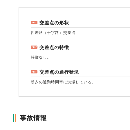
風水雪災等による損害を補償する損害保険
損害保険お役立ち情報
交通事故医療研究助成
会員各社ニュースリリース
自然災害損保契約のご照会
交差点の形状
四差路（十字路）交差点
ペット保険
協会からのお知らせ
他の紛争解決機関等
交差点の特徴
特徴なし。
協会各地の活動
通報等窓口
交差点の通行状況
朝夕の通勤時間帯に渋滞している。
事故情報