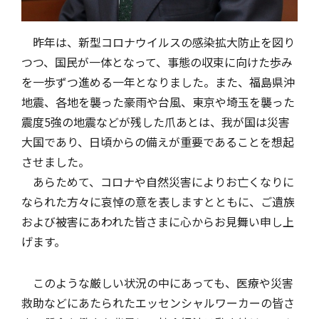
昨年は、新型コロナウイルスの感染拡大防止を図り
風水雪災等による損害を補償する損害保険
損害保険お役立ち情報
交通事故医療研究助成
会員各社ニュースリリース
自然災害損保契約のご照会
つつ、国民が一体となって、事態の収束に向けた歩み
を一歩ずつ進める一年となりました。また、福島県沖
地震、各地を襲った豪雨や台風、東京や埼玉を襲った
ペット保険
協会からのお知らせ
他の紛争解決機関等
震度5強の地震などが残した爪あとは、我が国は災害
大国であり、日頃からの備えが重要であることを想起
させました。
協会各地の活動
通報等窓口
あらためて、コロナや自然災害によりお亡くなりに
なられた方々に哀悼の意を表しますとともに、ご遺族
および被害にあわれた皆さまに心からお見舞い申し上
げます。
このような厳しい状況の中にあっても、医療や災害
救助などにあたられたエッセンシャルワーカーの皆さ