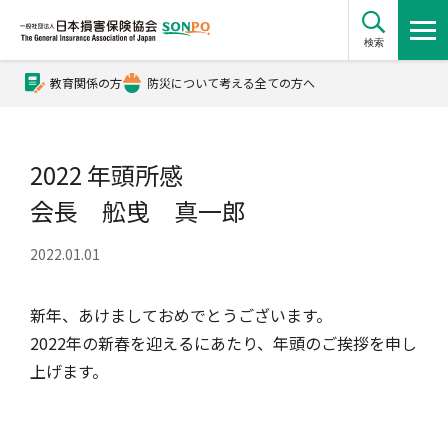
検索
教育関係の方
防災について考える全ての方へ
公式Xアカウント
2022 年頭所感
公式YouTubeチャンネル
会長 舩曵 真一郎
2022.01.01
損害保険とは？
新年、あけましておめでとうございます。
損害保険とは？トップ
協会の活動・概要
2022年の新春を迎えるにあたり、年頭のご挨拶を申し
上げます。
自賠責保険
協会の活動・概要トップ
会員会社情報