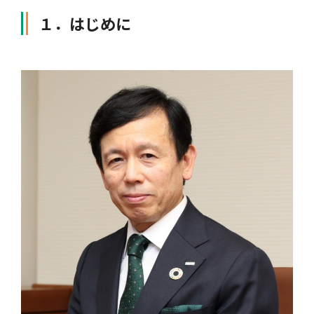
１．はじめに
自動車保険
協会の活動
会員会社情報トップ
試験・研修
火災保険
協会概要
損害保険会社の概況
試験・研修トップ
統計・刊行物・報告書
地震保険
業務・財務等に関する資料
各社の商品について
損害保険代理店について
統計・刊行物・報告書トップ
お知らせ
傷害保険
規範、方針、指針・基準、ガイドライン等
お客様の声を受けた取り組み
「損害保険登録鑑定人」認定試験
統計
お知らせトップ
相談・通報等窓口
医療・介護保険
採用情報
保険金の支払状況（第三分野）
アジャスター試験
刊行物・報告書
最新情報
相談・通報等窓口トップ
English
個人賠償責任保険
所在地（本部・支部）
会員会社等一覧
医療研修
協会ニュースリリース
損害保険の相談窓口