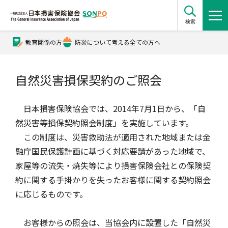
検索
教育関係の方
防災について考える全ての方へ
公式Xアカウント
自然災害損保契約のご照会
公式YouTubeチャンネル
日本損害保険協会では、2014年7月1日から、「自
然災害等損保契約照会制度」を実施しています。
損害保険とは？
この制度は、災害救助法が適用された地域または金
融庁国民保護計画に基づく対応要請があった地域で、
家屋等の流失・焼失等により損害保険会社との保険契
損害保険とは？トップ
協会の活動・概要
約に関する手掛かりを失ったお客様に関する契約照会
に応じるものです。
自賠責保険
協会の活動・概要トップ
会員会社情報
お客様からの照会は、当協会内に設置した「自然災