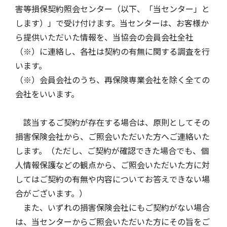
害等損保契約照会センター（以下、「当センター」と
します）」で受け付けます。当センターは、お客様か
自動車保険
協会の活動
会員会社情報トップ
試験・研修
ら提供いただいた情報を、当協会の会員会社全社
（※）に連絡し、各社は契約の有無に関する調査を行
火災保険
協会概要
損害保険会社の概況
試験・研修トップ
統計・刊行物・報告書
います。
（※）会員会社のうち、再保険専業会社を除く全ての
会社をいいます。
地震保険
業務・財務等に関する資料
各社の商品について
損害保険代理店について
統計・刊行物・報告書トップ
お知らせ
該当するご契約が存在する場合は、原則としてその
損害保険会社から、ご照会いただいた方へご連絡いた
傷害保険
規範、方針、指針・基準、ガイドライン等
お客様の声を受けた取り組み
「損害保険登録鑑定人」認定試験
統計
お知らせトップ
相談・通報等窓口
します。（ただし、ご契約が確認できた場合でも、個
人情報保護などの観点から、ご照会いただいた方に対
してはご契約の有無や内容についてお答えできない場
医療・介護保険
採用情報
保険金の支払状況（第三分野）
アジャスター試験
刊行物・報告書
最新情報
相談・通報等窓口トップ
English
合がございます。）
また、いずれの損害保険会社にもご契約がない場合
は、当センターからご照会いただいた方にその旨をご
個人賠償責任保険
所在地（本部・支部）
会員会社等一覧
医療研修
協会ニュースリリース
損害保険の相談窓口