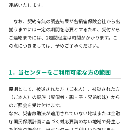
連絡いたします。
風水雪災等による損害を補償する損害保険
損害保険お役立ち情報
交通事故医療研究助成
会員各社ニュースリリース
自然災害損保契約のご照会
なお、契約有無の調査結果が各損害保険会社から出
揃うまでには一定の期間を必要とするため、受付から
ご連絡までには、2週間程度は時間がかかります。こ
ペット保険
協会からのお知らせ
他の紛争解決機関等
の点につきましては、予めご了承ください。
協会各地の活動
通報等窓口
1．当センターをご利用可能な方の範囲
原則として、被災された方（ご本人）、被災された方
（ご本人）の親族（配偶者・親・子・兄弟姉妹）から
のご照会を受け付けます。
なお、災害救助法が適用されていない地域または金融
庁国民保護計画に基づく対応要請のない地域で発生し
た災害の場合は、当センターはご利用いただけませ