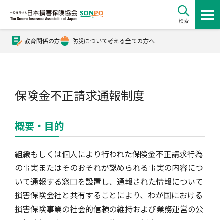
検索
教育関係の方
防災について考える全ての方へ
公式Xアカウント
公式YouTubeチャンネル
保険金不正請求通報制度
概要・目的
損害保険とは？
組織もしくは個人により行われた保険金不正請求行為
損害保険とは？トップ
協会の活動・概要
の事実またはそのおそれが認められる事実の内容につ
いて通報する窓口を設置し、通報された情報について
損害保険会社と共有することにより、わが国における
自賠責保険
協会の活動・概要トップ
会員会社情報
損害保険事業の社会的信頼の維持および業務運営の公