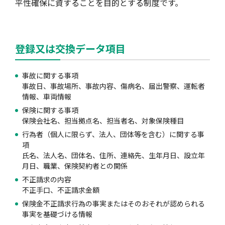
平性確保に資することを目的とする制度です。
自動車保険
協会の活動
会員会社情報トップ
試験・研修
登録又は交換データ項目
火災保険
協会概要
損害保険会社の概況
試験・研修トップ
統計・刊行物・報告書
事故に関する事項
事故日、事故場所、事故内容、傷病名、届出警察、運転者
情報、車両情報
地震保険
業務・財務等に関する資料
各社の商品について
損害保険代理店について
統計・刊行物・報告書トップ
お知らせ
保険に関する事項
保険会社名、担当拠点名、担当者名、対象保険種目
行為者（個人に限らず、法人、団体等を含む）に関する事
傷害保険
規範、方針、指針・基準、ガイドライン等
お客様の声を受けた取り組み
「損害保険登録鑑定人」認定試験
統計
お知らせトップ
相談・通報等窓口
項
氏名、法人名、団体名、住所、連絡先、生年月日、設立年
月日、職業、保険契約者との関係
不正請求の内容
医療・介護保険
採用情報
保険金の支払状況（第三分野）
アジャスター試験
刊行物・報告書
最新情報
相談・通報等窓口トップ
English
不正手口、不正請求金額
保険金不正請求行為の事実またはそのおそれが認められる
事実を基礎づける情報
個人賠償責任保険
所在地（本部・支部）
会員会社等一覧
医療研修
協会ニュースリリース
損害保険の相談窓口