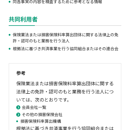
同各事実の内容を精査するために参考となる情報
共同利用者
風水雪災等による損害を補償する損害保険
損害保険お役立ち情報
交通事故医療研究助成
会員各社ニュースリリース
自然災害損保契約のご照会
保険業法または損害保険料率算出団体に関する法律上の免
許・認可のもと業務を行う法人
ペット保険
協会からのお知らせ
他の紛争解決機関等
根拠法に基づき共済事業を行う協同組合またはその連合会
協会各地の活動
通報等窓口
参考
保険業法または損害保険料率算出団体に関する
法律上の免許・認可のもと業務を行う法人につ
いては、次のとおりです。
会員会社一覧
その他の損害保険会社
損害保険料率算出機構
根拠法に基づき共済事業を行う協同組合または