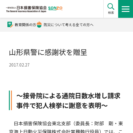
検索
教育関係の方
防災について考える全ての方へ
公式Xアカウント
山形県警に感謝状を贈呈
公式YouTubeチャンネル
2017.02.27
損害保険とは？
～接骨院による通院日数水増し請求
損害保険とは？トップ
協会の活動・概要
事件で犯人検挙に謝意を表明～
自賠責保険
協会の活動・概要トップ
会員会社情報
日本損害保険協会東北支部（委員長：財部 剛・東
京海上日動火災保険株式会社常務執行役員）では、こ