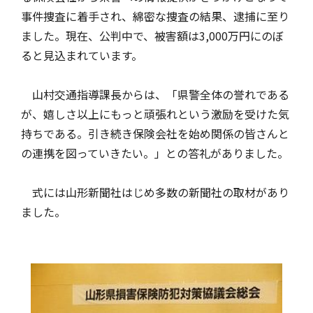
事件捜査に着手され、綿密な捜査の結果、逮捕に至り
ました。現在、公判中で、被害額は3,000万円にのぼ
風水雪災等による損害を補償する損害保険
損害保険お役立ち情報
交通事故医療研究助成
会員各社ニュースリリース
自然災害損保契約のご照会
ると見込まれています。
山村交通指導課長からは、「県警全体の誉れである
ペット保険
協会からのお知らせ
他の紛争解決機関等
が、嬉しさ以上にもっと頑張れという激励を受けた気
持ちである。引き続き保険会社を始め関係の皆さんと
の連携を図っていきたい。」との答礼がありました。
協会各地の活動
通報等窓口
式には山形新聞社はじめ多数の新聞社の取材があり
ました。