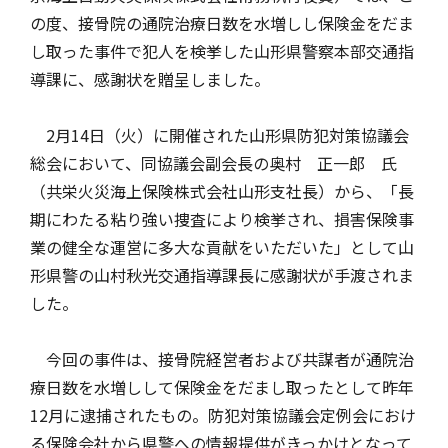
の度、接骨院の通院治療日数を水増しし保険金をだま
自動車保険
協会の活動
会員会社情報トップ
試験・研修
し取った事件で犯人を検挙した山形県警察本部交通指
導課に、感謝状を贈呈しました。
火災保険
協会概要
損害保険会社の概況
試験・研修トップ
統計・刊行物・報告書
2月14日（火）に開催された山形県防犯対策協議会
総会において、同協議会副会長の奥村 正一郎 氏
（共栄火災海上保険株式会社山形支社長）から、「長
地震保険
業務・財務等に関する資料
各社の商品について
損害保険代理店について
統計・刊行物・報告書トップ
お知らせ
期にわたる粘り強い捜査により検挙され、損害保険事
業の健全な運営に多大な貢献をいただいた」として山
形県警の山村秋光交通指導課長に感謝状が手渡されま
傷害保険
規範、方針、指針・基準、ガイドライン等
お客様の声を受けた取り組み
「損害保険登録鑑定人」認定試験
統計
お知らせトップ
相談・通報等窓口
した。
今回の事件は、接骨院経営者および共謀者が通院治
医療・介護保険
採用情報
保険金の支払状況（第三分野）
アジャスター試験
刊行物・報告書
最新情報
相談・通報等窓口トップ
English
療日数を水増しして保険金をだまし取ったとして昨年
12月に逮捕されたもの。防犯対策協議会定例会におけ
個人賠償責任保険
所在地（本部・支部）
会員会社等一覧
医療研修
協会ニュースリリース
損害保険の相談窓口
る保険会社から県警への情報提供がきっかけとなって