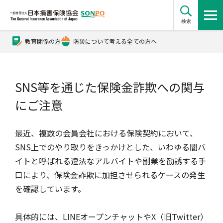
検索
教育関係の方
防災について考える全ての方へ
公式Xアカウント
SNS等を通じた保険金詐欺への関与
公式YouTubeチャンネル
にご注意
損害保険とは？
最近、複数の会員会社における保険契約において、
SNS上でのやり取りをきっかけとした、いわゆる闇バ
イトと呼ばれる違法なアルバイトや副業を勧誘する手
損害保険とは？トップ
協会の活動・概要
口により、保険金詐欺に加担させられるケースの発生
を確認しています。
自賠責保険
協会の活動・概要トップ
会員会社情報
具体的には、LINEオープンチャットやX（旧Twitter）