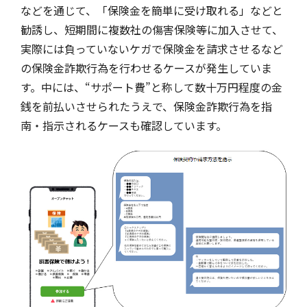
などを通じて、「保険金を簡単に受け取れる」などと
勧誘し、短期間に複数社の傷害保険等に加入させて、
自動車保険
協会の活動
会員会社情報トップ
試験・研修
実際には負っていないケガで保険金を請求させるなど
の保険金詐欺行為を行わせるケースが発生していま
火災保険
協会概要
損害保険会社の概況
試験・研修トップ
統計・刊行物・報告書
す。中には、“サポート費”と称して数十万円程度の金
銭を前払いさせられたうえで、保険金詐欺行為を指
南・指示されるケースも確認しています。
地震保険
業務・財務等に関する資料
各社の商品について
損害保険代理店について
統計・刊行物・報告書トップ
お知らせ
傷害保険
規範、方針、指針・基準、ガイドライン等
お客様の声を受けた取り組み
「損害保険登録鑑定人」認定試験
統計
お知らせトップ
相談・通報等窓口
医療・介護保険
採用情報
保険金の支払状況（第三分野）
アジャスター試験
刊行物・報告書
最新情報
相談・通報等窓口トップ
English
個人賠償責任保険
所在地（本部・支部）
会員会社等一覧
医療研修
協会ニュースリリース
損害保険の相談窓口