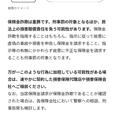
被害のイメージ
風水雪災等による損害を補償する損害保険
損害保険お役立ち情報
交通事故医療研究助成
会員各社ニュースリリース
自然災害損保契約のご照会
保険金詐欺は重罪です。刑事罰の対象となるほか、民
法上の損害賠償責任を負う可能性があります。
保険金
詐欺を指南することはもちろん、指示に従って故意に
ペット保険
協会からのお知らせ
他の紛争解決機関等
虚偽の事故や損害を申告し保険金を請求すること、指
示等の有無にかかわらず故意に不正な保険金を請求す
ることも刑事罰の対象となります。
協会各地の活動
通報等窓口
万が一このような行為に加担している可能性がある場
合は、速やかに契約した損害保険代理店や損害保険会
社へご相談ください。
なお、当該保険金請求が保険金詐欺であることが確認
された場合は、各保険会社において警察への相談、刑
事告発も検討します。