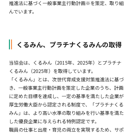
推進法に基づく一般事業主行動計画※を策定、取り組
んでいます。
自動車保険
協会の活動
会員会社情報トップ
試験・研修
火災保険
協会概要
損害保険会社の概況
試験・研修トップ
統計・刊行物・報告書
くるみん、プラチナくるみんの取得
地震保険
業務・財務等に関する資料
各社の商品について
損害保険代理店について
統計・刊行物・報告書トップ
お知らせ
当協会は、くるみん（2015年、2025年）とプラチナ
くるみん（2025年）を取得しています。
「くるみん」とは、次世代育成支援対策推進法に基づ
傷害保険
規範、方針、指針・基準、ガイドライン等
お客様の声を受けた取り組み
「損害保険登録鑑定人」認定試験
統計
お知らせトップ
相談・通報等窓口
き、一般事業主行動計画を策定した企業のうち、計画
に定めた目標を達成し、一定の基準を満たした企業が
厚生労働大臣から認定される制度で、「プラチナくる
医療・介護保険
採用情報
保険金の支払状況（第三分野）
アジャスター試験
刊行物・報告書
最新情報
相談・通報等窓口トップ
English
みん」は、より高い水準の取り組みを行い基準を満た
した優良企業に与えられる特例認定です。
職員の仕事と出産・育児の両立を実現するため、サポ
個人賠償責任保険
所在地（本部・支部）
会員会社等一覧
医療研修
協会ニュースリリース
損害保険の相談窓口