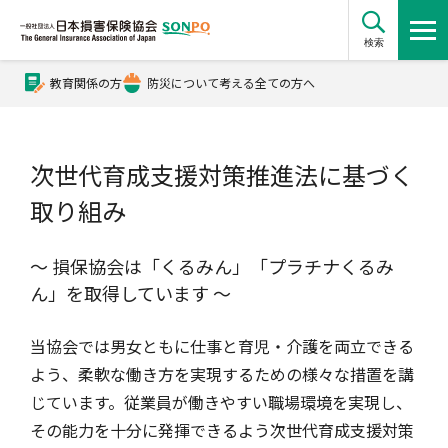
検索
教育関係の方
防災について考える全ての方へ
公式Xアカウント
次世代育成支援対策推進法に基づく
公式YouTubeチャンネル
取り組み
損害保険とは？
～ 損保協会は「くるみん」「プラチナくるみ
ん」を取得しています ～
損害保険とは？トップ
協会の活動・概要
当協会では男女ともに仕事と育児・介護を両立できる
よう、柔軟な働き方を実現するための様々な措置を講
じています。従業員が働きやすい職場環境を実現し、
自賠責保険
協会の活動・概要トップ
会員会社情報
その能力を十分に発揮できるよう次世代育成支援対策