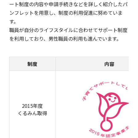
ート制度の内容や申請手続きなどを詳しく紹介したパ
ンフレットを用意し、制度の利用促進に努めていま
す。
風水雪災等による損害を補償する損害保険
損害保険お役立ち情報
交通事故医療研究助成
会員各社ニュースリリース
自然災害損保契約のご照会
職員が自分のライフスタイルに合わせてサポート制度
を利用しており、男性職員の利用も進んでいます。
ペット保険
協会からのお知らせ
他の紛争解決機関等
制度
内容
協会各地の活動
通報等窓口
2015年度
くるみん取得