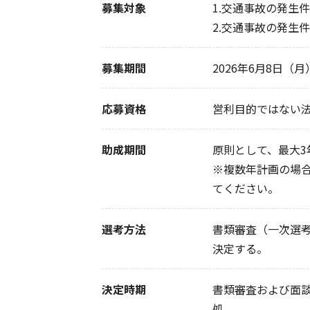
募集対象
1.交通事故の発生
2.交通事故の発生
募集期間
2026年6月8日（
応募資格
営利目的ではない
助成期間
原則として、最大3
※複数年計画の場
てください。
選考方法
書類審査（一次選
決定する。
決定時期
書類審査および面談は
処