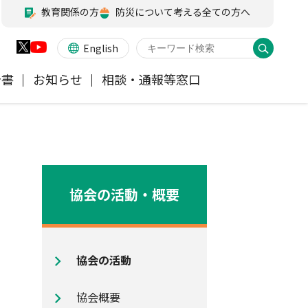
教育関係の方
防災について考える全ての方へ
English
告書
お知らせ
相談・通報等窓口
火災保険
業務・財務等に関する資料
お客様の声を受けた取り組み
アジャスター試験
会員各社ニュースリリース
他の紛争解決機関等
医療・介護保険
所在地（本部・支部）
協会の活動・概要
ペット保険
信頼回復に向けた取り組み
協会の活動
地震保険特設サイト
気候変動に関する取組み
協会概要