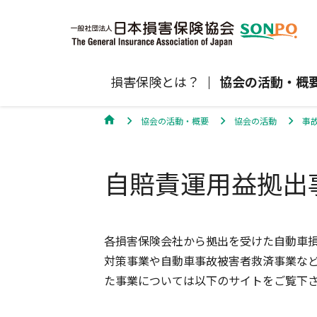
損害保険とは？
協会の活動・概
協会の活動・概要
協会の活動
事
自賠責保険
協会の活動
損害保険会社の概況
損害保険代理店について
統計
最新情報
損害保険の相談窓口
自賠責運用益拠出
地震保険
規範、方針、指針・基準、ガイドラ
保険金の支払状況（第三分野）
医療研修
協会からのお知らせ
通報等窓口
ン等
高齢者の交通事故防止
個人賠償責任保険
自然災害（風災・水災・震災等）の補
損害保険お役立ち情報
各損害保険会社から拠出を受けた自動車
関するお知らせ
会員各社ニュースリリース
損害保険代理店試験公式サイ
対策事業や自動車事故被害者救済事業な
た事業については以下のサイトをご覧下
損害保険Q&A
自賠責運用益拠出事業につい