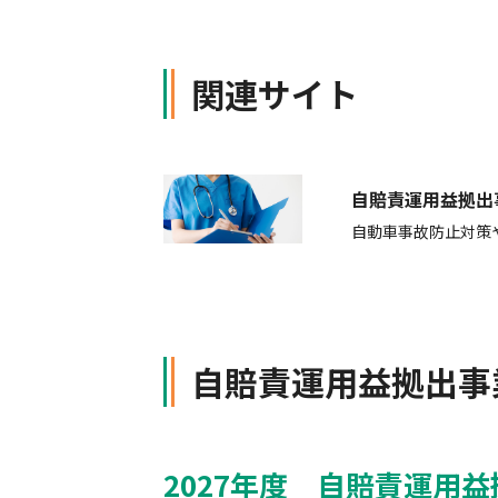
軽消防自動車・高規格救急自
自賠責保険特設サイト
の寄贈を通じた社会貢献活動
関連サイト
自賠責運用益拠出
自動車事故防止対策
自賠責運用益拠出事
2027年度 自賠責運用