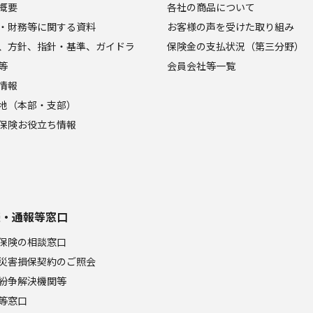
概要
各社の商品について
・財務等に関する資料
お客様の声を受けた取り組み
、方針、指針・基準、ガイドラ
保険金の支払状況（第三分野）
等
会員会社等一覧
情報
地（本部・支部）
保険お役立ち情報
談・通報等窓口
保険の相談窓口
災害損保契約のご照会
紛争解決機関等
等窓口