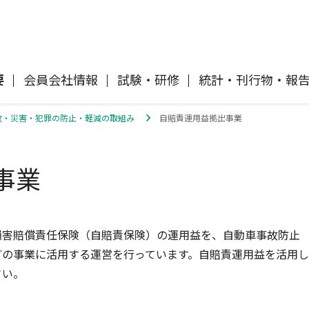
要
会員会社情報
試験・研修
統計・刊行物・報
故・災害・犯罪の防止・軽減の取組み
自賠責運用益拠出事業
自動車保険
協会概要
各社の商品について
「損害保険登録鑑定人」認定試験
刊行物・報告書
協会ニュースリリース
自然災害損保契約のご照会
事業
イ
傷害保険
会員会社等一覧
交通事故医療研究助成
協会各地の活動
採用情報
風水雪災等による損害を補償する損害
償に
保険
損害保険ご利用にあたっての注意点
損害賠償責任保険（自賠責保険）の運用益を、自動車事故防止
ト
どの事業に活用する運営を行っています。自賠責運用益を活用し
さい。
消費者向け専用サイト「そんぽの
て
講師派遣のお申し込み
ホント」