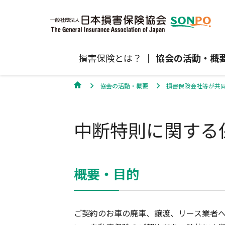
損害保険とは？
協会の活動・概
協会の活動・概要
損害保険会社等が共同
自賠責保険
協会の活動
損害保険会社の概況
損害保険代理店について
統計
最新情報
損害保険の相談窓口
中断特則に関する
地震保険
規範、方針、指針・基準、ガイドラ
保険金の支払状況（第三分野）
医療研修
協会からのお知らせ
通報等窓口
ン等
高齢者の交通事故防止
個人賠償責任保険
自然災害（風災・水災・震災等）の補
損害保険お役立ち情報
概要・目的
関するお知らせ
会員各社ニュースリリース
損害保険代理店試験公式サイ
損害保険Q&A
自賠責運用益拠出事業につい
ご契約のお車の廃車、譲渡、リース業者