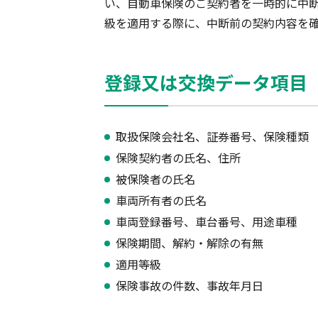
い、自動車保険のご契約者を一時的に中
級を適用する際に、中断前の契約内容を
軽消防自動車・高規格救急自
自賠責保険特設サイト
の寄贈を通じた社会貢献活動
登録又は交換データ項目
取扱保険会社名、証券番号、保険種類
保険契約者の氏名、住所
被保険者の氏名
車両所有者の氏名
車両登録番号、車台番号、用途車種
保険期間、解約・解除の有無
適用等級
保険事故の件数、事故年月日