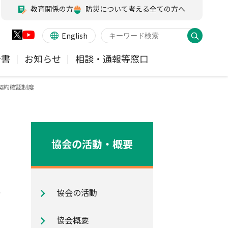
教育関係の方
防災について考える全ての方へ
English
告書
お知らせ
相談・通報等窓口
契約確認制度
火災保険
業務・財務等に関する資料
お客様の声を受けた取り組み
アジャスター試験
会員各社ニュースリリース
他の紛争解決機関等
医療・介護保険
所在地（本部・支部）
協会の活動・概要
ペット保険
信頼回復に向けた取り組み
協会の活動
地震保険特設サイト
気候変動に関する取組み
協会概要