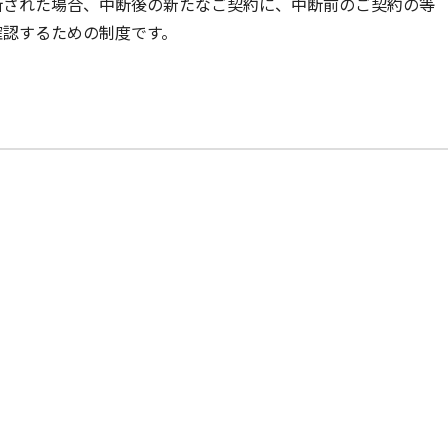
断された場合、中断後の新たなご契約に、中断前のご契約の等
確認するための制度です。
動車
事業者向け保険特設サイト