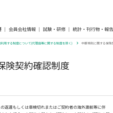
要
会員会社情報
試験・研修
統計・刊行物・報
利用する制度について(代理店等に関する制度を除く)
中断特則に関する保険
自動車保険
協会概要
各社の商品について
「損害保険登録鑑定人」認定試験
刊行物・報告書
協会ニュースリリース
自然災害損保契約のご照会
保険契約確認制度
イ
傷害保険
会員会社等一覧
交通事故医療研究助成
協会各地の活動
採用情報
風水雪災等による損害を補償する損害
償に
保険
損害保険ご利用にあたっての注意点
ト
消費者向け専用サイト「そんぽの
て
講師派遣のお申し込み
への返還もしくは車検切れまたはご契約者の海外渡航等に伴
ホント」