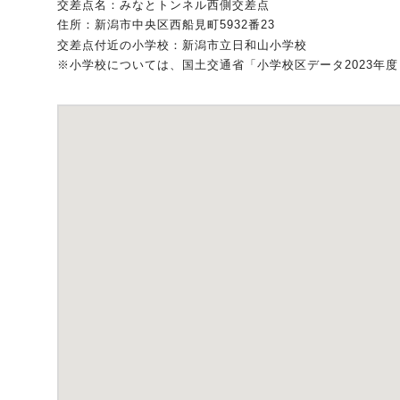
交差点名：みなとトンネル西側交差点
住所：新潟市中央区西船見町5932番23
自動車保険
協会の活動
会員会社情報トップ
試験・研修
交差点付近の小学校：新潟市立日和山小学校
※小学校については、国土交通省「小学校区データ2023年
火災保険
協会概要
損害保険会社の概況
試験・研修トップ
統計・刊行物・報告書
地震保険
業務・財務等に関する資料
各社の商品について
損害保険代理店について
統計・刊行物・報告書トップ
お知らせ
傷害保険
規範、方針、指針・基準、ガイドライン等
お客様の声を受けた取り組み
「損害保険登録鑑定人」認定試験
統計
お知らせトップ
相談・通報等窓口
医療・介護保険
採用情報
保険金の支払状況（第三分野）
アジャスター試験
刊行物・報告書
最新情報
相談・通報等窓口トップ
English
個人賠償責任保険
所在地（本部・支部）
会員会社等一覧
医療研修
協会ニュースリリース
損害保険の相談窓口