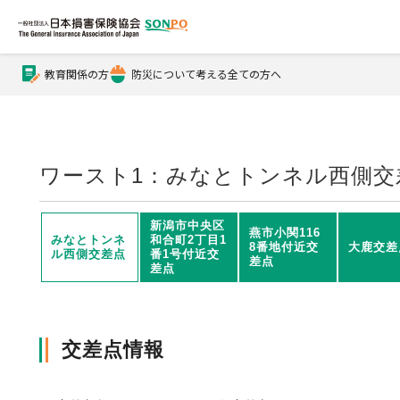
教育関係の方
防災について考える全ての方へ
公式Xアカウント
公式YouTubeチャンネル
ワースト1：みなとトンネル西側交
損害保険とは？
新潟市中央区
燕市小関116
みなとトンネ
和合町2丁目1
8番地付近交
大鹿交差
ル西側交差点
番1号付近交
差点
差点
損害保険とは？トップ
協会の活動・概要
交差点情報
自賠責保険
協会の活動・概要トップ
会員会社情報