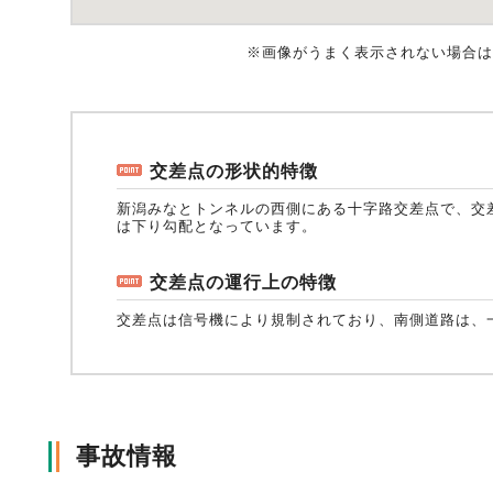
※画像がうまく表示されない場合は
風水雪災等による損害を補償する損害保険
損害保険お役立ち情報
交通事故医療研究助成
会員各社ニュースリリース
自然災害損保契約のご照会
ペット保険
協会からのお知らせ
他の紛争解決機関等
交差点の形状的特徴
新潟みなとトンネルの西側にある十字路交差点で、交
は下り勾配となっています。
協会各地の活動
通報等窓口
交差点の運行上の特徴
交差点は信号機により規制されており、南側道路は、
事故情報