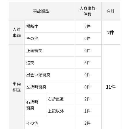
人身事故
事故類型
合計
件数
横断中
2件
人対
2件
車両
その他
0件
正面衝突
0件
追突
6件
出会い頭衝突
0件
車両
11件
左折時衝突
0件
相互
右折直進
2件
右折時
衝突
上記以外
1件
その他
2件