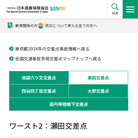
検索
教育関係の方
防災について考える全ての方へ
公式Xアカウント
東京都2024年の交差点事故情報へ戻る
公式YouTubeチャンネル
全国交通事故多発交差点マップトップへ戻る
池袋六ツ又交差点
瀬田交差点
損害保険とは？
四谷四丁目交差点
大原交差点
損害保険とは？トップ
協会の活動・概要
高円寺陸橋下交差点
ワースト2：瀬田交差点
自賠責保険
協会の活動・概要トップ
会員会社情報