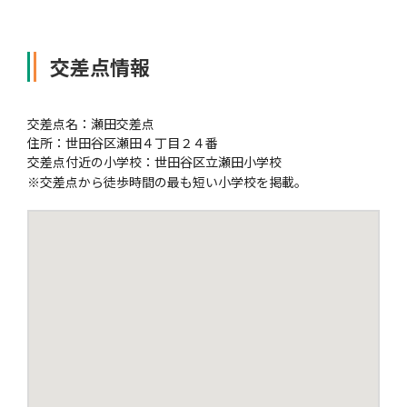
自動車保険
協会の活動
会員会社情報トップ
試験・研修
交差点情報
火災保険
協会概要
損害保険会社の概況
試験・研修トップ
統計・刊行物・報告書
交差点名：瀬田交差点
住所：世田谷区瀬田４丁目２４番
交差点付近の小学校：世田谷区立瀬田小学校
※
交差点から徒歩時間の最も短い小学校を掲載。
地震保険
業務・財務等に関する資料
各社の商品について
損害保険代理店について
統計・刊行物・報告書トップ
お知らせ
傷害保険
規範、方針、指針・基準、ガイドライン等
お客様の声を受けた取り組み
「損害保険登録鑑定人」認定試験
統計
お知らせトップ
相談・通報等窓口
医療・介護保険
採用情報
保険金の支払状況（第三分野）
アジャスター試験
刊行物・報告書
最新情報
相談・通報等窓口トップ
English
個人賠償責任保険
所在地（本部・支部）
会員会社等一覧
医療研修
協会ニュースリリース
損害保険の相談窓口