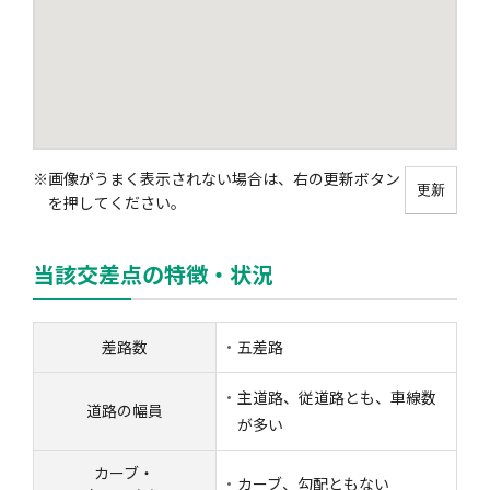
風水雪災等による損害を補償する損害保険
損害保険お役立ち情報
交通事故医療研究助成
会員各社ニュースリリース
自然災害損保契約のご照会
ペット保険
協会からのお知らせ
他の紛争解決機関等
※
画像がうまく表示されない場合は、右の更新ボタン
更新
を押してください。
協会各地の活動
通報等窓口
当該交差点の特徴・状況
差路数
五差路
主道路、従道路とも、車線数
道路の幅員
が多い
カーブ・
カーブ、勾配ともない