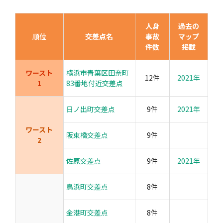
人身
過去の
順位
交差点名
事故
マップ
件数
掲載
ワースト
横浜市青葉区田奈町
12件
2021年
1
83番地付近交差点
日ノ出町交差点
9件
2021年
ワースト
阪東橋交差点
9件
2
佐原交差点
9件
2021年
鳥浜町交差点
8件
金港町交差点
8件