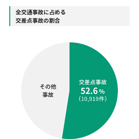
全交通事故に占める
交差点事故の割合
風水雪災等による損害を補償する損害保険
損害保険お役立ち情報
交通事故医療研究助成
会員各社ニュースリリース
自然災害損保契約のご照会
ペット保険
協会からのお知らせ
他の紛争解決機関等
協会各地の活動
通報等窓口