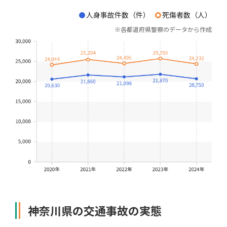
人身事故件数（件）
死傷者数（人）
自動車保険
協会の活動
会員会社情報トップ
試験・研修
※
各都道府県警察のデータから作成
火災保険
協会概要
損害保険会社の概況
試験・研修トップ
統計・刊行物・報告書
地震保険
業務・財務等に関する資料
各社の商品について
損害保険代理店について
統計・刊行物・報告書トップ
お知らせ
傷害保険
規範、方針、指針・基準、ガイドライン等
お客様の声を受けた取り組み
「損害保険登録鑑定人」認定試験
統計
お知らせトップ
相談・通報等窓口
医療・介護保険
採用情報
保険金の支払状況（第三分野）
アジャスター試験
刊行物・報告書
最新情報
相談・通報等窓口トップ
English
神奈川県の交通事故の実態
個人賠償責任保険
所在地（本部・支部）
会員会社等一覧
医療研修
協会ニュースリリース
損害保険の相談窓口