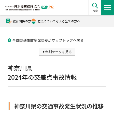
検索
教育関係の方
防災について考える全ての方へ
公式Xアカウント
全国交通事故多発交差点マップトップへ戻る
公式YouTubeチャンネル
損害保険とは？
神奈川県
2024年の交差点事故情報
損害保険とは？トップ
協会の活動・概要
神奈川県の交通事故発生状況の推移
自賠責保険
協会の活動・概要トップ
会員会社情報