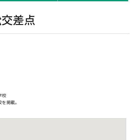
動車
事業者向け保険特設サイト
松交差点
学校
校を掲載。