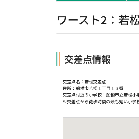
軽消防自動車・高規格救急自
自賠責保険特設サイト
ワースト2：若
の寄贈を通じた社会貢献活動
交差点情報
交差点名：若松交差点
住所：船橋市若松１丁目１３番
交差点付近の小学校：船橋市立若松小
※
交差点から徒歩時間の最も短い小学