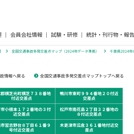
要
会員会社情報
試験・研修
統計・刊行物・報
報
全国交通事故多発交差点マップ（2024年データ準拠）
千葉県2024
自動車保険
協会概要
各社の商品について
「損害保険登録鑑定人」認定試験
刊行物・報告書
協会ニュースリリース
自然災害損保契約のご照会
事故情報へ戻る
全国交通事故多発交差点マップトップへ戻る
イ
傷害保険
会員会社等一覧
交通事故医療研究助成
協会各地の活動
採用情報
風水雪災等による損害を補償する損害
武郡横芝光町横芝７３８番地
鴨川市東町９９４番地２０付近
償に
保険
付近交差点
交差点
損害保険ご利用にあたっての注意点
ト
戸市小根本１７２番地の３付
松戸市南花島２丁目３２番地の
近交差点
８付近交差点
消費者向け専用サイト「そんぽの
て
講師派遣のお申し込み
橋市習志野台８丁目６１番９
木更津市瓜倉３６１番地付近交
ホント」
号付近交差点
差点