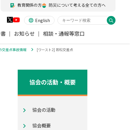
教育関係の方
防災について考える全ての方へ
English
告書
お知らせ
相談・通報等窓口
年の交差点事故情報
[ワースト2] 若松交差点
火災保険
業務・財務等に関する資料
お客様の声を受けた取り組み
アジャスター試験
会員各社ニュースリリース
他の紛争解決機関等
医療・介護保険
所在地（本部・支部）
協会の活動・概要
ペット保険
信頼回復に向けた取り組み
協会の活動
地震保険特設サイト
気候変動に関する取組み
協会概要