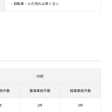
自転車・人の流れは多くない
内訳
故
件数
重傷事故
件数
軽傷事故
件数
件
2件
3件