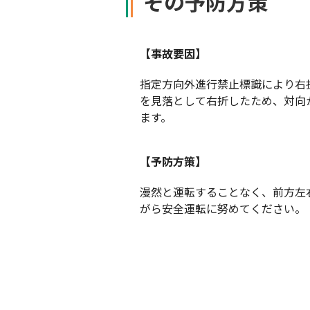
その予防方策
【事故要因】
指定方向外進行禁止標識により右
を見落として右折したため、対向
ます。
【予防方策】
漫然と運転することなく、前方左
がら安全運転に努めてください。