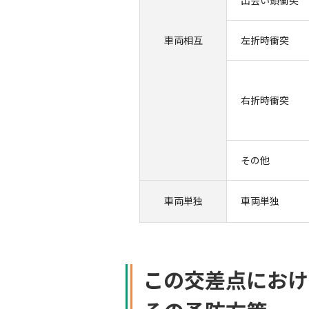
出会い頭衝突
車両
相互
左折時衝突
右折時
衝突
その他
車両
単独
車両単独
この交差点におけ