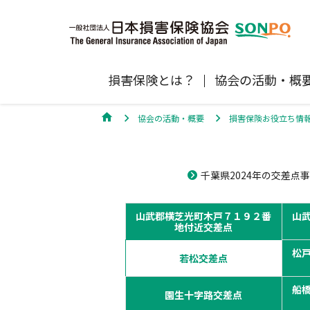
損害保険とは？
協会の活動・概
協会の活動・概要
損害保険お役立ち情
自賠責保険
協会の活動
損害保険会社の概況
損害保険代理店について
統計
最新情報
損害保険の相談窓口
千葉県2024年の交差点
地震保険
規範、方針、指針・基準、ガイドラ
保険金の支払状況（第三分野）
医療研修
協会からのお知らせ
通報等窓口
ン等
高齢者の交通事故防止
山武郡横芝光町木戸７１９２番
山
個人賠償責任保険
自然災害（風災・水災・震災等）の補
損害保険お役立ち情報
地付近交差点
関するお知らせ
会員各社ニュースリリース
損害保険代理店試験公式サイ
松
若松交差点
損害保険Q&A
自賠責運用益拠出事業につい
船
園生十字路交差点