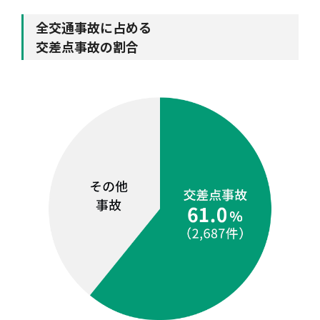
全交通事故に占める
交差点事故の割合
風水雪災等による損害を補償する損害保険
損害保険お役立ち情報
交通事故医療研究助成
会員各社ニュースリリース
自然災害損保契約のご照会
ペット保険
協会からのお知らせ
他の紛争解決機関等
協会各地の活動
通報等窓口