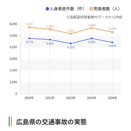
人身事故件数（件）
死傷者数（人）
自動車保険
協会の活動
会員会社情報トップ
試験・研修
※
各都道府県警察のデータから作成
火災保険
協会概要
損害保険会社の概況
試験・研修トップ
統計・刊行物・報告書
地震保険
業務・財務等に関する資料
各社の商品について
損害保険代理店について
統計・刊行物・報告書トップ
お知らせ
傷害保険
規範、方針、指針・基準、ガイドライン等
お客様の声を受けた取り組み
「損害保険登録鑑定人」認定試験
統計
お知らせトップ
相談・通報等窓口
医療・介護保険
採用情報
保険金の支払状況（第三分野）
アジャスター試験
刊行物・報告書
最新情報
相談・通報等窓口トップ
English
広島県の交通事故の実態
個人賠償責任保険
所在地（本部・支部）
会員会社等一覧
医療研修
協会ニュースリリース
損害保険の相談窓口