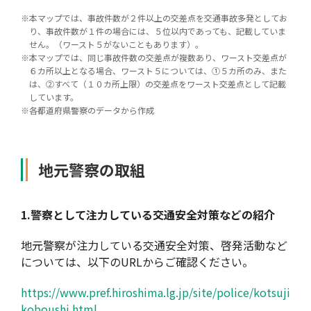
※
本マップでは、事故件数が２件以上の交差点を交通事故多発としてお
り、事故件数が１件の場合には、５位以内であっても、記載していま
せん。（ワースト５がないこともあります）。
※
本マップでは、同じ事故件数の交差点が複数あり、ワースト交差点が
６カ所以上となる場合、ワースト５については、①５カ所のみ、また
は、②すべて（１０カ所上限）の交差点をワースト交差点として記載
しています。
※
各都道府県警察のデータから作成
地元警察の取組
1.
警察として注力している交通安全対策などの紹介
地元警察が注力している交通安全対策、啓発活動など
については、以下のURLからご確認ください。
https://www.pref.hiroshima.lg.jp/site/police/kotsuji
koboushi.html