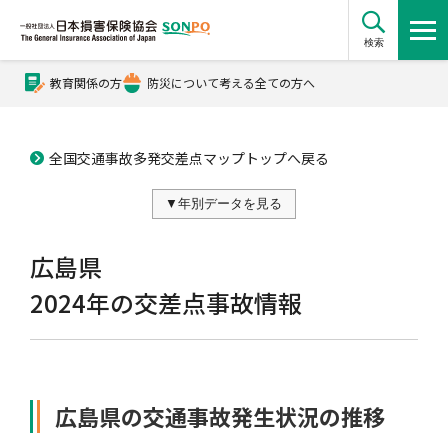
検索
教育関係の方
防災について考える全ての方へ
公式Xアカウント
全国交通事故多発交差点マップトップへ戻る
公式YouTubeチャンネル
損害保険とは？
広島県
2024年の交差点事故情報
損害保険とは？トップ
協会の活動・概要
広島県の交通事故発生状況の推移
自賠責保険
協会の活動・概要トップ
会員会社情報