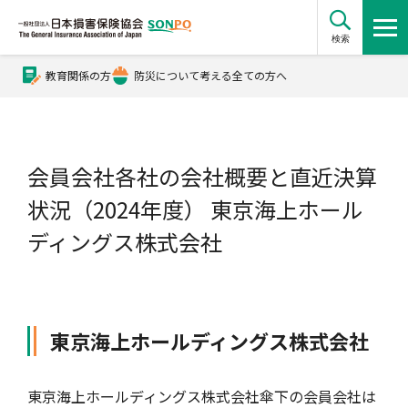
検索
教育関係の方
防災について考える全ての方へ
公式Xアカウント
公式YouTubeチャンネル
会員会社各社の会社概要と直近決算
状況（2024年度） 東京海上ホール
損害保険とは？
ディングス株式会社
損害保険とは？トップ
協会の活動・概要
東京海上ホールディングス株式会社
自賠責保険
協会の活動・概要トップ
会員会社情報
東京海上ホールディングス株式会社傘下の会員会社は