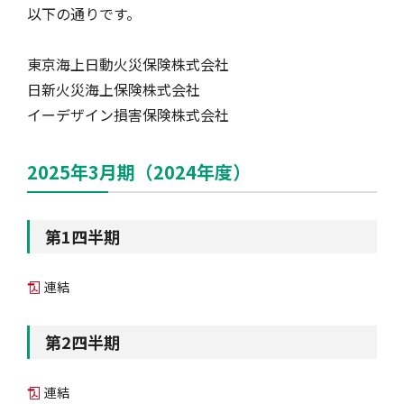
以下の通りです。
自動車保険
協会の活動
会員会社情報トップ
試験・研修
東京海上日動火災保険株式会社
日新火災海上保険株式会社
火災保険
協会概要
損害保険会社の概況
試験・研修トップ
統計・刊行物・報告書
イーデザイン損害保険株式会社
2025年3月期（2024年度）
地震保険
業務・財務等に関する資料
各社の商品について
損害保険代理店について
統計・刊行物・報告書トップ
お知らせ
第1四半期
傷害保険
規範、方針、指針・基準、ガイドライン等
お客様の声を受けた取り組み
「損害保険登録鑑定人」認定試験
統計
お知らせトップ
相談・通報等窓口
連結
医療・介護保険
採用情報
保険金の支払状況（第三分野）
アジャスター試験
刊行物・報告書
最新情報
相談・通報等窓口トップ
English
第2四半期
連結
個人賠償責任保険
所在地（本部・支部）
会員会社等一覧
医療研修
協会ニュースリリース
損害保険の相談窓口