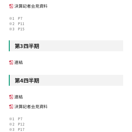
決算記者会見資料
※1 P7
風水雪災等による損害を補償する損害保険
損害保険お役立ち情報
交通事故医療研究助成
会員各社ニュースリリース
自然災害損保契約のご照会
※2 P11
※3 P15
ペット保険
協会からのお知らせ
他の紛争解決機関等
第3四半期
連結
協会各地の活動
通報等窓口
第4四半期
連結
決算記者会見資料
※1 P7
※2 P12
※3 P17