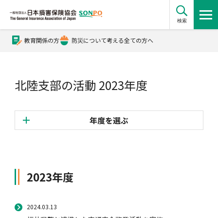
検索
教育関係の方
防災について考える全ての方へ
公式Xアカウント
北陸支部の活動 2023年度
公式YouTubeチャンネル
年度を選ぶ
損害保険とは？
2025年度
損害保険とは？トップ
協会の活動・概要
2024年度
2023年度
2023年度
2022年度
自賠責保険
協会の活動・概要トップ
会員会社情報
2024.03.13
2021年度