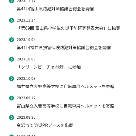
2023.11.17
第41回富山県防犯対策協議会総会を開催
2023.11.14
風水雪災等による損害を補償する損害保険
損害保険お役立ち情報
交通事故医療研究助成
会員各社ニュースリリース
自然災害損保契約のご照会
「第69回 富山県小学生火災予防研究発表大会」に協賛
2023.10.04
ペット保険
協会からのお知らせ
他の紛争解決機関等
第41回福井県損害保険防犯対策協議会総会を開催
2023.10.03
「クリーンビーチin 能登」に参加
協会各地の活動
通報等窓口
2023.10.03
福井県立大野高等学校に自転車用ヘルメットを寄贈
2023.09.12
富山県立入善高等学校に自転車用ヘルメットを寄贈
2023.08.30
金沢市で防災PRブースを出展