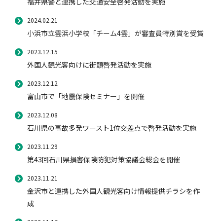
福井県警と連携した交通安全啓発活動を実施
2020年度
2024.02.21
自動車保険
協会の活動
会員会社情報トップ
試験・研修
小浜市立雲浜小学校「チーム4雲」が審査員特別賞を受賞
2019年度
2018年度
2023.12.15
火災保険
協会概要
損害保険会社の概況
試験・研修トップ
統計・刊行物・報告書
外国人観光客向けに街頭啓発活動を実施
2017年度
2023.12.12
2016年度
富山市で「地震保険セミナー」を開催
地震保険
業務・財務等に関する資料
各社の商品について
損害保険代理店について
統計・刊行物・報告書トップ
お知らせ
2015年度
2023.12.08
閉じる
石川県の事故多発ワースト1位交差点で啓発活動を実施
傷害保険
規範、方針、指針・基準、ガイドライン等
お客様の声を受けた取り組み
「損害保険登録鑑定人」認定試験
統計
お知らせトップ
相談・通報等窓口
2023.11.29
第43回石川県損害保険防犯対策協議会総会を開催
医療・介護保険
採用情報
保険金の支払状況（第三分野）
アジャスター試験
刊行物・報告書
最新情報
相談・通報等窓口トップ
English
2023.11.21
金沢市と連携した外国人観光客向け情報提供チラシを作
成
個人賠償責任保険
所在地（本部・支部）
会員会社等一覧
医療研修
協会ニュースリリース
損害保険の相談窓口