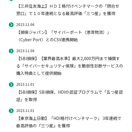
【三井住友海上】ＨＤＩ格付けベンチマークの「問合せ
窓口」で１０年連続となる最高評価「三つ星」を獲得
2023.11.06
【損保ジャパン】「サイバーポート（港湾物流）」
（Cyber Port）とのCSV連携開始
2023.11.06
【SBI損保】【業界最高水準】最大2,000万円まで補償す
る「サイバーセキュリティ保険」を脆弱性診断サービスの
購入特典として提供開始
2023.11.01
【SBI損保】SBI損保、HDIの認証プログラムで「五つ星認
証」を取得
2023.11.01
【東京海上日動】「HDI格付けベンチマーク」 3年連続で
最高評価の『三つ星』を獲得