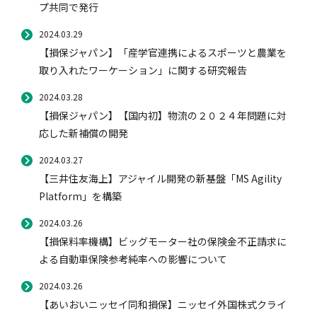
プ共同で発行
2021年度
自動車保険
協会の活動
会員会社情報トップ
試験・研修
2024.03.29
2020年度
【損保ジャパン】「産学官連携によるスポーツと農業を
2019年度
取り入れたワーケーション」に関する研究報告
閉じる
火災保険
協会概要
損害保険会社の概況
試験・研修トップ
統計・刊行物・報告書
2024.03.28
【損保ジャパン】【国内初】物流の２０２４年問題に対
応した新補償の開発
地震保険
業務・財務等に関する資料
各社の商品について
損害保険代理店について
統計・刊行物・報告書トップ
お知らせ
2024.03.27
【三井住友海上】アジャイル開発の新基盤「MS Agility
Platform」を構築
傷害保険
規範、方針、指針・基準、ガイドライン等
お客様の声を受けた取り組み
「損害保険登録鑑定人」認定試験
統計
お知らせトップ
相談・通報等窓口
2024.03.26
【損保料率機構】ビッグモーター社の保険金不正請求に
医療・介護保険
採用情報
保険金の支払状況（第三分野）
アジャスター試験
刊行物・報告書
最新情報
相談・通報等窓口トップ
English
よる自動車保険参考純率への影響について
2024.03.26
【あいおいニッセイ同和損保】ニッセイ外国株式クライ
個人賠償責任保険
所在地（本部・支部）
会員会社等一覧
医療研修
協会ニュースリリース
損害保険の相談窓口