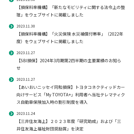
【損保料率機構】「新たなモビリティに関する法令上の整
理」をウェブサイトに掲載しました
2023.11.30
【損保料率機構】「火災保険 水災補償付帯率」（2022年
度）をウェブサイトに掲載しました
2023.11.27
【SBI損保】2024年3月期第2四半期の主要業績のお知ら
せ
2023.11.27
【あいおいニッセイ同和損保】トヨタコネクティッドカー
向けサービス「My TOYOTA+」利用者へ当社テレマティク
ス自動車保険加入時の割引制度を導入
2023.11.24
【三井住友海上】２０２３年度「研究助成」および「三
井住友海上福祉財団奨励賞」を決定