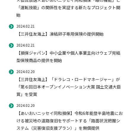
×仙台放送×あいおいニッセイ同和損保「眼の機能」と
「運転技能」の関係性を実証する新たなプロジェクト開
始
2024.02.21
【三井住友海上】凍結卵子専用保険の提供開始
2024.02.21
【損保ジャパン】中小企業や個人事業主向けウェブ完結
型保険商品の提供を開始
2024.02.20
【三井住友海上】「ドラレコ・ロードマネージャー」が
「第６回日本オープンイノベーション大賞 国土交通大臣
賞」を受賞
2024.02.20
【あいおいニッセイ同和損保】令和6年能登半島地震にお
ける被災地の道路復旧をサポートする「路面状況把握シ
ステム（災害復旧支援プラン）」を無償提供