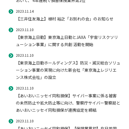
おいて、 4年連続で損害保険業界第1位
2023.11.14
【三井住友海上】植村 裕之「お別れの会」のお知らせ
2023.11.10
【東京海上日動】東京海上日動とJAXA「宇宙リスクソリ
ューション事業」に関する共創 活動を開始
2023.11.10
【東京海上日動ホールディングス】防災・減災総合ソリュ
ーション事業の実現に向けた新会社「東京海上レジリエ
ンス株式会社」の設立
2023.11.10
【あいおいニッセイ同和損保】サイバー事案に係る被害
の未然防止や拡大防止等に向け、警察庁サイバー警察局と
あいおいニッセイ同和損保が連携協定を締結
2023.11.10
【あいおいニッセイ同和損保】【保険業界初】在日英国