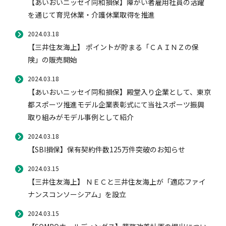
【あいおいニッセイ同和損保】障がい者雇用社員の活躍
を通じて育児休業・介護休業取得を推進
2024.03.18
【三井住友海上】 ポイントが貯まる「ＣＡＩＮＺの保
険」の販売開始
2024.03.18
【あいおいニッセイ同和損保】殿堂入り企業として、東京
都スポーツ推進モデル企業表彰式にて当社スポーツ振興
取り組みがモデル事例として紹介
2024.03.18
【SBI損保】保有契約件数125万件突破のお知らせ
2024.03.15
【三井住友海上】 ＮＥＣと三井住友海上が「適応ファイ
ナンスコンソーシアム」を設立
2024.03.15