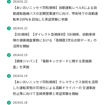
2024.01.22
【あいおいニッセイ同和損保】自動運転レベル4による自
動運転路線バスの定期営業運行に向け、市街地での自動運
転率100%を目指した実証実験に参画
2024.01.22
【SBI損保】【ダイレクト型損保初】SBI損保、自動車保
険の損害調査業務における「高精度3次元点群データ」の
活用を開始
2024.01.19
【損保ジャパン】「電動キックボードに関する意識調
査」を実施
2024.01.19
【あいおいニッセイ同和損保】テレマティクス技術を活用
した運転実態の可視化による高齢ドライバーの 交通事故
防止策に向けて宮崎県警察と実証実験を開始
2024.01.18