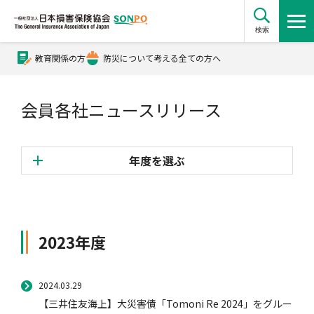
検索
教育関係の方
防災について考える全ての方へ
公式Xアカウント
会員各社ニュースリリース
公式YouTubeチャンネル
年度を選ぶ
損害保険とは？
2026年度
2025年度
損害保険とは？トップ
協会の活動・概要
2023年度
2024年度
2023年度
2024.03.29
自賠責保険
協会の活動・概要トップ
会員会社情報
2022年度
【三井住友海上】大災害債「Tomoni Re 2024」をグルー