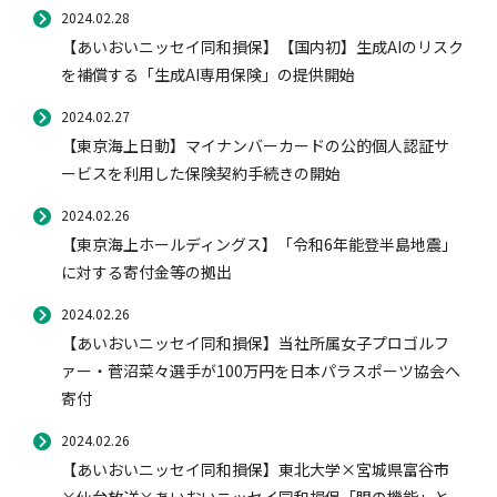
2024.02.28
【あいおいニッセイ同和損保】【国内初】生成AIのリスク
を補償する「生成AI専用保険」の提供開始
2024.02.27
【東京海上日動】マイナンバーカードの公的個人認証サ
ービスを利用した保険契約手続きの開始
2024.02.26
【東京海上ホールディングス】「令和6年能登半島地震」
に対する寄付金等の拠出
2024.02.26
【あいおいニッセイ同和損保】当社所属女子プロゴルフ
ァー・菅沼菜々選手が100万円を日本パラスポーツ協会へ
寄付
2024.02.26
【あいおいニッセイ同和損保】東北大学×宮城県富谷市