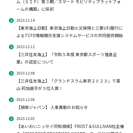
ム（ＳＩＰ）第３期／スマート モビリティプラットフォ
ームの構築」に採択
2023.12.14
【東京海上日動】東京海上日動火災保険と三菱UFJ銀行に
よるTCFD情報開示支援システムサービスの共同提供開始
2023.12.12
【三井住友海上】「令和５年度 東京都スポーツ推進企
業」の認定について
2023.12.08
【三井住友海上】「グランドスラム東京２０２３」で髙
山 莉加選手が３位入賞！
2023.12.08
【損保ジャパン】 人事異動のお知らせ
2023.12.05
【あいおいニッセイ同和損保】FROST＆SULLIVAN社主催