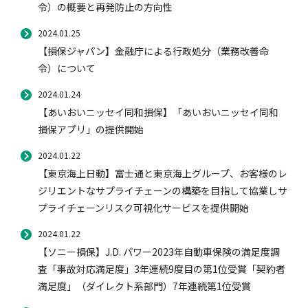
令）の概要と再発防止の方向性
2024.01.25
【損保ジャパン】金融庁による行政処分（業務改善命
令）について
2024.01.24
【あいおいニッセイ同和損保】「あいおいニッセイ同和
損保アプリ」の提供開始
2024.01.22
【東京海上日動】富士通と東京海上グループ、お客様のレ
ジリエントなサプライチェーンの構築を目指して協業しサ
プライチェーンリスク可視化サービスを提供開始
2024.01.22
【ソニー損保】J.D. パワー2023年自動車保険の満足度調
査「事故対応満足度」3年連続9度目の第1位受賞「契約者
満足度」（ダイレクト系部門）7年連続第1位受賞