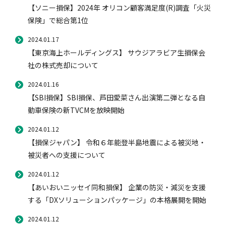
【ソニー損保】2024年 オリコン顧客満足度(R)調査「火災
保険」で総合第1位
2024.01.17
【東京海上ホールディングス】 サウジアラビア生損保会
社の株式売却について
2024.01.16
【SBI損保】SBI損保、芦田愛菜さん出演第二弾となる自
動車保険の新TVCMを放映開始
2024.01.12
【損保ジャパン】 令和６年能登半島地震による被災地・
被災者への支援について
2024.01.12
【あいおいニッセイ同和損保】 企業の防災・減災を支援
する「DXソリューションパッケージ」の本格展開を開始
2024.01.12