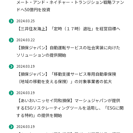
メート・アンド・ネイチャー・トランジション戦略ファン
ドへ50億円を投資
風水雪災等による損害を補償する損害保険
損害保険お役立ち情報
交通事故医療研究助成
会員各社ニュースリリース
自然災害損保契約のご照会
2024.03.25
【三井住友海上】「定時（１７時）退社」を経営目標へ
2024.03.22
ペット保険
協会からのお知らせ
他の紛争解決機関等
【損保ジャパン】自動運転サービスの社会実装に向けた
ソリューションの提供開始
2024.03.19
協会各地の活動
通報等窓口
【損保ジャパン】「移動支援サービス専用自動車保険
（地域の移動を支える保険）」の対象事業者の拡大
2024.03.19
【あいおいニッセイ同和損保】マーシュジャパンが提供
するESGリスクレーティングツールを活用し、「ESGに関
する特約」の提供を開始
2024.03.19