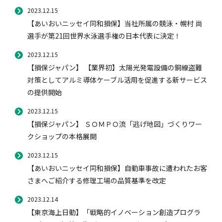
2023.12.15
【あいおいニッセイ同和損保】当社所属の競泳・幌村 尚
選手が第21回世界水泳選手権の日本代表に決定！
2023.12.15
【損保ジャパン】 【業界初】太陽光発電設備の銅線盗難
対策としてアルミ導体ケーブル活用を促進する新サービス
の提供開始
2023.12.15
【損保ジャパン】 ＳＯＭＰＯ流「逃げ地図」づくりワー
クショップの本格展開
2023.12.15
【あいおいニッセイ同和損保】自動車事故に遭われたお客
さまへご紹介する修理工場の品質基準を改定
2023.12.14
【東京海上日動】「戦略的イノベーション創造プログラ