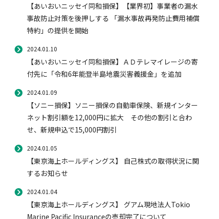
【あいおいニッセイ同和損保】【業界初】事業者の漏水
事故防止対策を後押しする 「漏水事故再発防止費用補償
特約」の提供を開始
2024.01.10
【あいおいニッセイ同和損保】ＡＤテレマイレージの寄
付先に「令和6年能登半島地震災害義援金」を追加
2024.01.09
【ソニー損保】ソニー損保の自動車保険、新規インター
ネット割引額を12,000円に拡大 その他の割引と合わ
せ、新規申込で15,000円割引
2024.01.05
【東京海上ホールディングス】 自己株式の取得状況に関
するお知らせ
2024.01.04
【東京海上ホールディングス】 グアム現地法人Tokio
Marine Pacific Insuranceの売却完了について