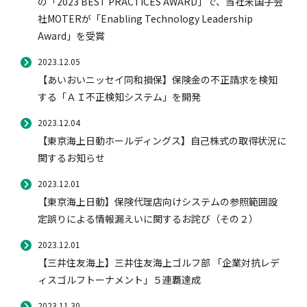
の「2023 BEST PRACTICES AWARD」で、当社米国子会
社MOTERが「Enabling Technology Leadership
Award」を受賞
2023.12.05
【あいおいニッセイ同和損保】保険金の不正請求を検知
する「ＡＩ不正検知システム」を開発
2023.12.04
【東京海上日動ホールディングス】自己株式の取得状況に
関するお知らせ
2023.12.01
【東京海上日動】保険代理店向けシステムの参照範囲設
定誤りによる情報漏えいに関するお詫び（その２）
2023.12.01
【三井住友海上】三井住友海上ゴルフ部 「企業対抗レデ
ィスゴルフトーナメント」５連覇達成
2023.11.30