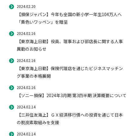
2024.02.20
【損保ジャパン】今年も全国の新小学一年生104万人へ
「黄色いワッペン」を贈呈
2024.02.16
【東京海上日動】役員、理事および部店長に関する人事
異動のお知らせ
2024.02.16
【東京海上日動】保険代理店を通じたビジネスマッチン
グ事業の本格展開
2024.02.16
【ソニー損保】2024年3月期 第3四半期 決算概要について
2024.02.14
【三井住友海上】ＧＸ経済移行債への投資を通じて日本
の脱炭素取組みを支援
2024.02.14