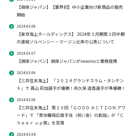
【損保ジャパン】【業界初】中小企業向け新商品の販売
開始
2024.03.08
【東京海上ホールディングス】 2024年３月期第３四半期
の連結ソルベンシー・マージン比率の公表について
2024.03.07
【損保ジャパン】損保ジャパンがnewmoと業務提携
2024.03.06
【三井住友海上】 「２０２４グランドスラム・タシケン
ト」で 髙山 莉加選手が優勝！舟久保 遥香選手が準優勝！
2024.03.06
【三井住友海上】 第１０回「ＧＯＯＤ ＡＣＴＩＯＮ アワ
ード」で 「育休職場応援手当（祝い金）の創設」が「Ｃ
ｈｅｅｒ ｕｐ賞」を受賞
2024.03.04