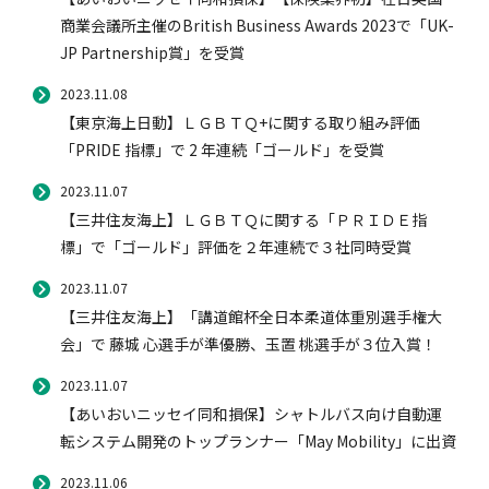
商業会議所主催のBritish Business Awards 2023で「UK-
JP Partnership賞」を受賞
2023.11.08
【東京海上日動】ＬＧＢＴＱ+に関する取り組み評価
「PRIDE 指標」で 2 年連続「ゴールド」を受賞
2023.11.07
【三井住友海上】ＬＧＢＴＱに関する「ＰＲＩＤＥ指
標」で「ゴールド」評価を２年連続で３社同時受賞
2023.11.07
【三井住友海上】「講道館杯全日本柔道体重別選手権大
会」で 藤城 心選手が準優勝、玉置 桃選手が３位入賞！
2023.11.07
【あいおいニッセイ同和損保】シャトルバス向け自動運
転システム開発のトップランナー「May Mobility」に出資
2023.11.06