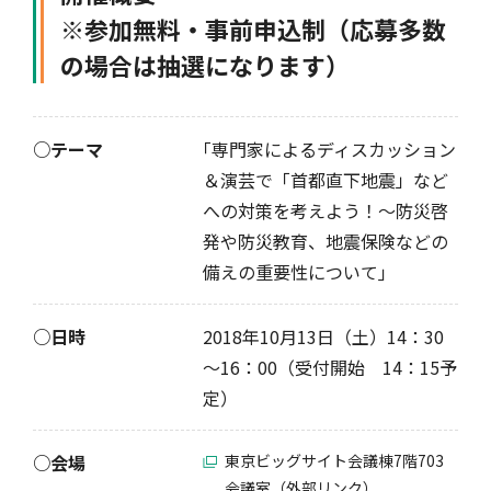
※参加無料・事前申込制（応募多数
の場合は抽選になります）
風水雪災等による損害を補償する損害保険
損害保険お役立ち情報
交通事故医療研究助成
会員各社ニュースリリース
自然災害損保契約のご照会
○テーマ
｢専門家によるディスカッション
ペット保険
協会からのお知らせ
他の紛争解決機関等
＆演芸で「首都直下地震」など
への対策を考えよう！～防災啓
発や防災教育、地震保険などの
協会各地の活動
通報等窓口
備えの重要性について｣
○日時
2018年10月13日（土）14：30
～16：00（受付開始 14：15予
定）
○会場
東京ビッグサイト会議棟7階703
会議室（外部リンク）