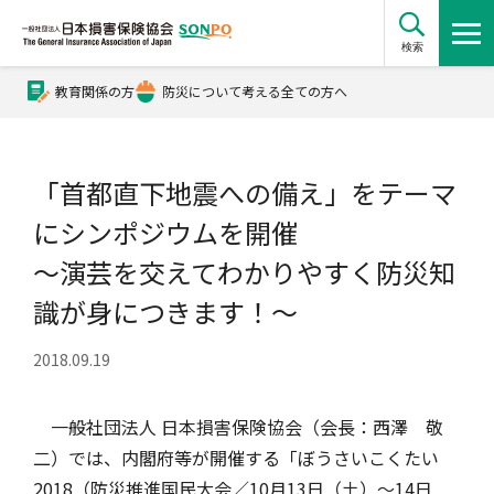
検索
教育関係の方
防災について考える全ての方へ
公式Xアカウント
「首都直下地震への備え」をテーマ
公式YouTubeチャンネル
にシンポジウムを開催
～演芸を交えてわかりやすく防災知
損害保険とは？
識が身につきます！～
2018.09.19
損害保険とは？トップ
協会の活動・概要
一般社団法人 日本損害保険協会（会長：西澤 敬
自賠責保険
協会の活動・概要トップ
会員会社情報
二）では、内閣府等が開催する「ぼうさいこくたい
2018（防災推進国民大会／10月13日（土）～14日