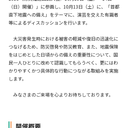
（日）開催）」に参画し、10月13日（土）に、「首都
自動車保険
協会の活動
会員会社情報トップ
試験・研修
直下地震への備え」をテーマに、演芸を交えた有識者
等によるディスカッションを行います。
火災保険
協会概要
損害保険会社の概況
試験・研修トップ
統計・刊行物・報告書
大災害発生時における被害の軽減や復旧の迅速化に
つなげるため、防災啓発や防災教育、また、地震保険
をはじめとした日頃からの備えの重要性について、国
地震保険
業務・財務等に関する資料
各社の商品について
損害保険代理店について
統計・刊行物・報告書トップ
お知らせ
民一人ひとりに改めて認識してもらうべく、更にはわ
かりやすくかつ具体的な行動につながる取組みを実施
します。
傷害保険
規範、方針、指針・基準、ガイドライン等
お客様の声を受けた取り組み
「損害保険登録鑑定人」認定試験
統計
お知らせトップ
相談・通報等窓口
みなさまのご来場を心よりお待ちしております。
医療・介護保険
採用情報
保険金の支払状況（第三分野）
アジャスター試験
刊行物・報告書
最新情報
相談・通報等窓口トップ
English
開催概要
個人賠償責任保険
所在地（本部・支部）
会員会社等一覧
医療研修
協会ニュースリリース
損害保険の相談窓口