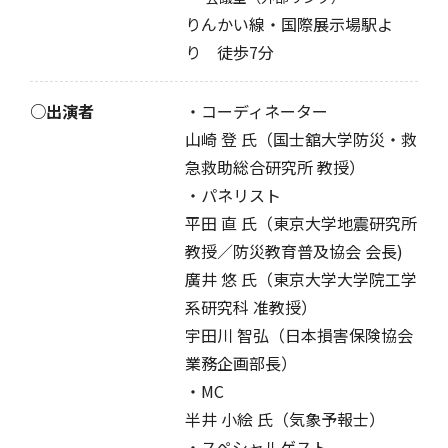
りんかい線・国際展示場駅よ
り 徒歩7分
○出演者
・コーディネーター
山崎 登 氏（国士舘大学防災・救
急救助総合研究所 教授）
・パネリスト
平田 直 氏（東京大学地震研究所
教授／防災教育普及協会 会長)
廣井 悠 氏（東京大学大学院工学
系研究科 准教授）
宇田川 智弘（日本損害保険協会
業務企画部長）
・MC
半井 小絵 氏（気象予報士）
・スペシャルゲスト