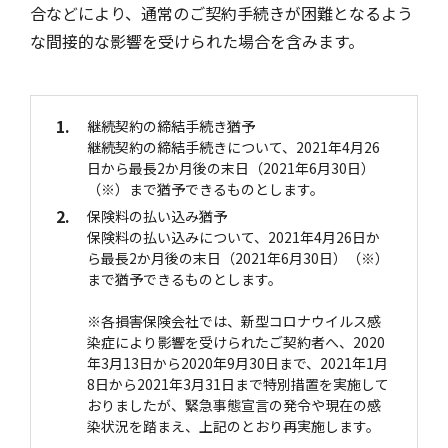
合などにより、通常のご契約手続きが困難となるよう
な間接的な影響を受けられた場合を含みます。
風水雪災等による損害を補償する損害保険
損害保険お役立ち情報
交通事故医療研究助成
会員各社ニュースリリース
自然災害損保契約のご照会
1.
継続契約の締結手続き猶予
継続契約の締結手続きについて、2021年4月26
ペット保険
協会からのお知らせ
他の紛争解決機関等
日から最長2か月後の末日（2021年6月30日）
（※）まで猶予できるものとします。
2.
保険料の払い込み猶予
協会各地の活動
通報等窓口
保険料の払い込みについて、2021年4月26日か
ら最長2か月後の末日（2021年6月30日）（※）
まで猶予できるものとします。
※各損害保険会社では、新型コロナウイルス感
染症により影響を受けられたご契約者へ、2020
年3月13日から2020年9月30日まで、2021年1月
8日から2021年3月31日まで特別措置を実施して
おりましたが、緊急事態宣言の発令や現在の感
染状況を踏まえ、上記のとおり再実施します。