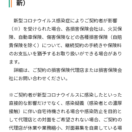
新）
自動車保険
協会の活動
会員会社情報トップ
試験・研修
新型コロナウイルス感染症によりご契約者が影響
（※）を受けられた場合、各損害保険会社は、火災保
火災保険
協会概要
損害保険会社の概況
試験・研修トップ
統計・刊行物・報告書
険、自動車保険、傷害保険などの各種損害保険（自賠
責保険を除く）について、継続契約の手続きや保険料
のお支払いを猶予するお取り扱いができる場合があり
地震保険
業務・財務等に関する資料
各社の商品について
損害保険代理店について
統計・刊行物・報告書トップ
お知らせ
ます。
詳細は、ご契約の損害保険代理店または損害保険会
社にお問い合わせください。
傷害保険
規範、方針、指針・基準、ガイドライン等
お客様の声を受けた取り組み
「損害保険登録鑑定人」認定試験
統計
お知らせトップ
相談・通報等窓口
※ご契約者が新型コロナウイルスに感染したといった
直接的な影響だけでなく、感染疑義（感染者との濃厚
医療・介護保険
採用情報
保険金の支払状況（第三分野）
アジャスター試験
刊行物・報告書
最新情報
相談・通報等窓口トップ
English
接触）に伴い自宅待機される場合や感染防止を目的と
して代理店との対面をご希望されない場合、ご契約の
代理店が休業や業務縮小、対面募集を自粛している場
個人賠償責任保険
所在地（本部・支部）
会員会社等一覧
医療研修
協会ニュースリリース
損害保険の相談窓口