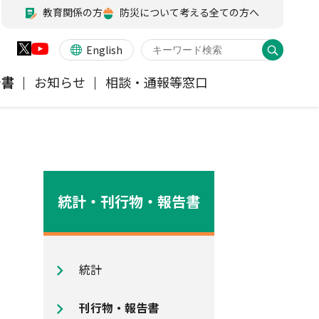
教育関係の方
防災について考える全ての方へ
English
告書
お知らせ
相談・通報等窓口
火災保険
業務・財務等に関する資料
お客様の声を受けた取り組み
アジャスター試験
会員各社ニュースリリース
他の紛争解決機関等
医療・介護保険
所在地（本部・支部）
統計・刊行物・報告書
ペット保険
信頼回復に向けた取り組み
統計
地震保険特設サイト
気候変動に関する取組み
刊行物・報告書