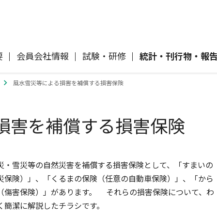
要
会員会社情報
試験・研修
統計・刊行物・報
風水雪災等による損害を補償する損害保険
自動車保険
協会概要
各社の商品について
「損害保険登録鑑定人」認定試験
刊行物・報告書
協会ニュースリリース
自然災害損保契約のご照会
損害を補償する損害保険
イ
傷害保険
会員会社等一覧
交通事故医療研究助成
協会各地の活動
採用情報
風水雪災等による損害を補償する損害
償に
保険
損害保険ご利用にあたっての注意点
災・雪災等の自然災害を補償する損害保険として、「すまいの
ト
災保険）」、「くるまの保険（任意の自動車保険）」、「から
（傷害保険）」があります。 それらの損害保険について、わ
消費者向け専用サイト「そんぽの
て
講師派遣のお申し込み
く簡潔に解説したチラシです。
ホント」