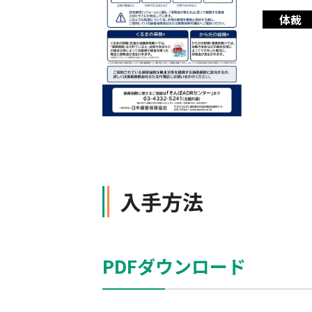
体裁
軽消防自動車・高規格救急自
自賠責保険特設サイト
の寄贈を通じた社会貢献活動
入手方法
PDFダウンロード