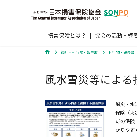
損害保険とは？
協会の活動・概
統計・刊行物・報告書
刊行物・報告書
自賠責保険
協会の活動
損害保険会社の概況
損害保険代理店について
統計
最新情報
損害保険の相談窓口
風水雪災等による
地震保険
規範、方針、指針・基準、ガイドラ
保険金の支払状況（第三分野）
医療研修
協会からのお知らせ
通報等窓口
ン等
高齢者の交通事故防止
個人賠償責任保険
自然災害（風災・水災・震災等）の補
損害保険お役立ち情報
風災・水
関するお知らせ
会員各社ニュースリリース
損害保険代理店試験公式サイ
保険（火
だの保険
損害保険Q&A
自賠責運用益拠出事業につい
かりやす