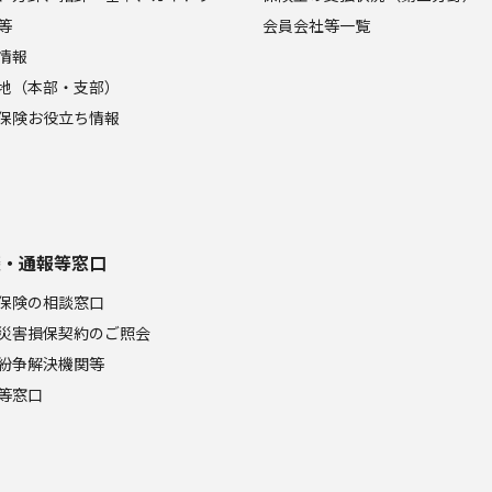
等
会員会社等一覧
情報
地（本部・支部）
保険お役立ち情報
談・通報等窓口
保険の相談窓口
災害損保契約のご照会
紛争解決機関等
等窓口