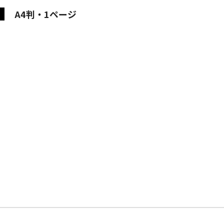
A4判・1ページ
動車
事業者向け保険特設サイト