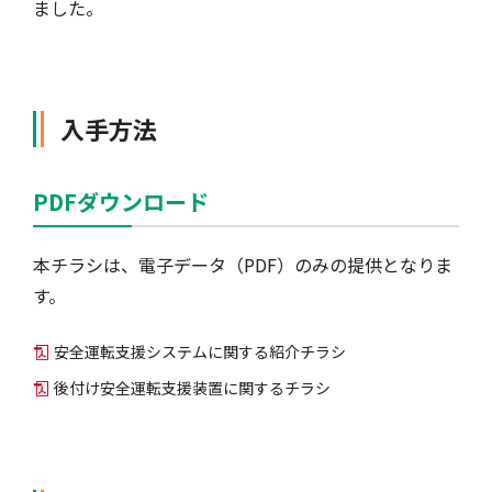
ました。
自動車保険
協会の活動
会員会社情報トップ
試験・研修
入手方法
火災保険
協会概要
損害保険会社の概況
試験・研修トップ
統計・刊行物・報告書
PDFダウンロード
地震保険
業務・財務等に関する資料
各社の商品について
損害保険代理店について
統計・刊行物・報告書トップ
お知らせ
本チラシは、電子データ（PDF）のみの提供となりま
す。
傷害保険
規範、方針、指針・基準、ガイドライン等
お客様の声を受けた取り組み
「損害保険登録鑑定人」認定試験
統計
お知らせトップ
相談・通報等窓口
安全運転支援システムに関する紹介チラシ
後付け安全運転支援装置に関するチラシ
医療・介護保険
採用情報
保険金の支払状況（第三分野）
アジャスター試験
刊行物・報告書
最新情報
相談・通報等窓口トップ
English
個人賠償責任保険
所在地（本部・支部）
会員会社等一覧
医療研修
協会ニュースリリース
損害保険の相談窓口