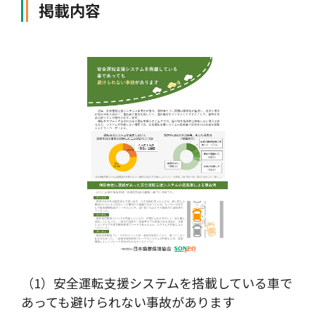
掲載内容
風水雪災等による損害を補償する損害保険
損害保険お役立ち情報
交通事故医療研究助成
会員各社ニュースリリース
自然災害損保契約のご照会
ペット保険
協会からのお知らせ
他の紛争解決機関等
協会各地の活動
通報等窓口
（1）安全運転支援システムを搭載している車で
あっても避けられない事故があります