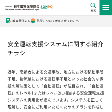
検索
教育関係の方
防災について考える全ての方へ
公式Xアカウント
安全運転支援システムに関する紹介
公式YouTubeチャンネル
チラシ
損害保険とは？
近年、高齢者による交通事故、地方における移動手段
不足、物流業における運転手不足といった社会的な課
損害保険とは？トップ
協会の活動・概要
題の解決策として「自動運転」が注目され、「自動運
転」のレベル1またはレベル2に相当する安全運転支援
システムの実用化が進んでいます。システムを正しく
自賠責保険
協会の活動・概要トップ
会員会社情報
理解し、安全にご利用いただくためのチラシを作成し