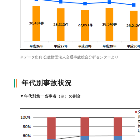
自動車保険
協会の活動
会員会社情報トップ
試験・研修
火災保険
協会概要
損害保険会社の概況
試験・研修トップ
統計・刊行物・報告書
※データ出典:公益財団法人交通事故総合分析センターより
地震保険
業務・財務等に関する資料
各社の商品について
損害保険代理店について
統計・刊行物・報告書トップ
お知らせ
年代別事故状況
傷害保険
規範、方針、指針・基準、ガイドライン等
お客様の声を受けた取り組み
「損害保険登録鑑定人」認定試験
統計
お知らせトップ
相談・通報等窓口
▼
年代別第一当事者（※）の割合
医療・介護保険
採用情報
保険金の支払状況（第三分野）
アジャスター試験
刊行物・報告書
最新情報
相談・通報等窓口トップ
English
個人賠償責任保険
所在地（本部・支部）
会員会社等一覧
医療研修
協会ニュースリリース
損害保険の相談窓口