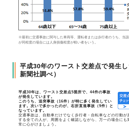
風水雪災等による損害を補償する損害保険
損害保険お役立ち情報
交通事故医療研究助成
会員各社ニュースリリース
自然災害損保契約のご照会
※最初に交通事故に関与した車両等、運転者または歩行者のうち、当該
ペット保険
協会からのお知らせ
他の紛争解決機関等
が同程度の場合には人身損傷程度が軽い者をいう。
平成30年のワースト交差点で発生
協会各地の活動
通報等窓口
新聞社調べ）
平成30年は、ワースト交差点5箇所で、44件の事故
が発生しています。
このうち、追突事故（16件）が特に多く発生してい
ます。次いで多かったのが、右折直進事故（9件）と
なっています。
交通事故は、自動車だけでなく歩行者・自転車などの行動が
する全ての人が、周囲をよく確認しながら、万一の場合にも
常に心がけましょう。