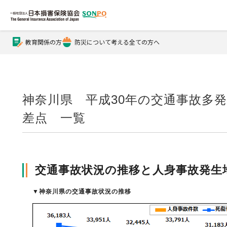
教育関係の方
防災について考える全ての方へ
公式Xアカウント
公式YouTubeチャンネル
神奈川県 平成30年の交通事故多
差点 一覧
損害保険とは？
交通事故状況の推移と人身事故発生
損害保険とは？トップ
協会の活動・概要
▼
神奈川県の交通事故状況の推移
自賠責保険
協会の活動・概要トップ
会員会社情報