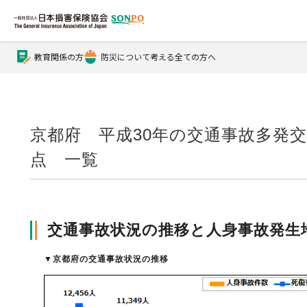
教育関係の方
防災について考える全ての方へ
公式Xアカウント
公式YouTubeチャンネル
京都府 平成30年の交通事故多発
点 一覧
損害保険とは？
交通事故状況の推移と人身事故発生
損害保険とは？トップ
協会の活動・概要
▼
京都府の交通事故状況の推移
自賠責保険
協会の活動・概要トップ
会員会社情報