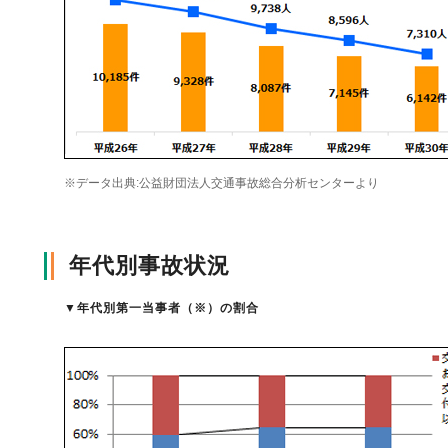
自動車保険
協会の活動
会員会社情報トップ
試験・研修
火災保険
協会概要
損害保険会社の概況
試験・研修トップ
統計・刊行物・報告書
※データ出典:公益財団法人交通事故総合分析センターより
地震保険
業務・財務等に関する資料
各社の商品について
損害保険代理店について
統計・刊行物・報告書トップ
お知らせ
年代別事故状況
傷害保険
規範、方針、指針・基準、ガイドライン等
お客様の声を受けた取り組み
「損害保険登録鑑定人」認定試験
統計
お知らせトップ
相談・通報等窓口
▼
年代別第一当事者（※）の割合
医療・介護保険
採用情報
保険金の支払状況（第三分野）
アジャスター試験
刊行物・報告書
最新情報
相談・通報等窓口トップ
English
個人賠償責任保険
所在地（本部・支部）
会員会社等一覧
医療研修
協会ニュースリリース
損害保険の相談窓口