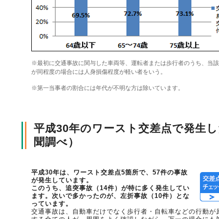
風水雪災等による損害を補償する損害保険
損害保険お役立ち情報
交通事故医療研究助成
会員各社ニュースリリース
自然災害損保契約のご照会
※最初に交通事故に関与した車両等、運転者または歩行者のうち、当該
ペット保険
協会からのお知らせ
他の紛争解決機関等
が同程度の場合には人身損傷程度が軽い者をいう。
※第一当事者の割合には年代が不明な方は除いています。
協会各地の活動
通報等窓口
平成30年のワースト交差点で発生
聞調べ）
平成30年は、ワースト交差点5箇所で、57件の事故
が発生しています。
このうち、追突事故（14件）が特に多く発生してい
ます。次いで多かったのが、左折事故（10件）とな
っています。
交通事故は、自動車だけでなく歩行者・自転車などの行動が