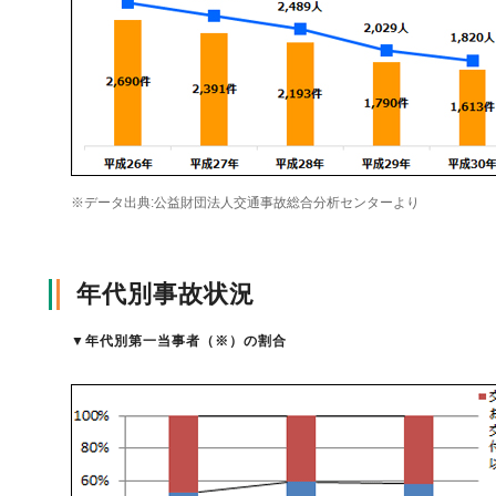
自動車保険
協会の活動
会員会社情報トップ
試験・研修
火災保険
協会概要
損害保険会社の概況
試験・研修トップ
統計・刊行物・報告書
※データ出典:公益財団法人交通事故総合分析センターより
地震保険
業務・財務等に関する資料
各社の商品について
損害保険代理店について
統計・刊行物・報告書トップ
お知らせ
年代別事故状況
傷害保険
規範、方針、指針・基準、ガイドライン等
お客様の声を受けた取り組み
「損害保険登録鑑定人」認定試験
統計
お知らせトップ
相談・通報等窓口
▼
年代別第一当事者（※）の割合
医療・介護保険
採用情報
保険金の支払状況（第三分野）
アジャスター試験
刊行物・報告書
最新情報
相談・通報等窓口トップ
English
個人賠償責任保険
所在地（本部・支部）
会員会社等一覧
医療研修
協会ニュースリリース
損害保険の相談窓口