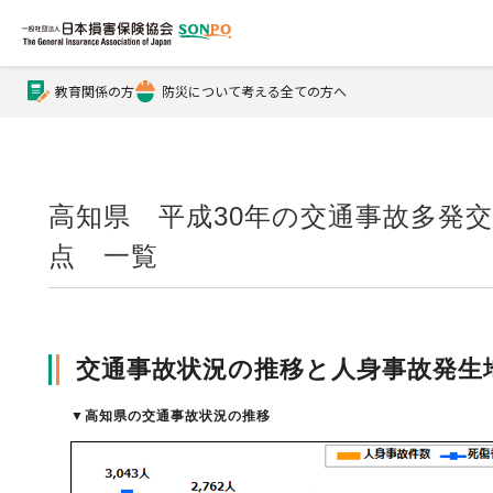
教育関係の方
防災について考える全ての方へ
公式Xアカウント
公式YouTubeチャンネル
高知県 平成30年の交通事故多発
点 一覧
損害保険とは？
交通事故状況の推移と人身事故発生
損害保険とは？トップ
協会の活動・概要
▼
高知県の交通事故状況の推移
自賠責保険
協会の活動・概要トップ
会員会社情報