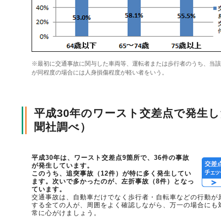
風水雪災等による損害を補償する損害保険
損害保険お役立ち情報
交通事故医療研究助成
会員各社ニュースリリース
自然災害損保契約のご照会
※最初に交通事故に関与した車両等、運転者または歩行者のうち、当該
ペット保険
協会からのお知らせ
他の紛争解決機関等
が同程度の場合には人身損傷程度が軽い者をいう。
平成30年のワースト交差点で発生
協会各地の活動
通報等窓口
聞社調べ）
平成30年は、ワースト交差点9箇所で、36件の事故
が発生しています。
このうち、追突事故（12件）が特に多く発生してい
ます。次いで多かったのが、左折事故（8件）となっ
ています。
交通事故は、自動車だけでなく歩行者・自転車などの行動が
する全ての人が、周囲をよく確認しながら、万一の場合にも
常に心がけましょう。