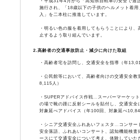
・平成31年4月から「高知県自転車の安全で適
施行され、「18歳以下の子供のヘルメット着
入」を二本柱に推進しています。
・明るい色の服を着用してもらうことにより、
止するよう取り組んでいます。
2.高齢者の交通事故防止・減少に向けた取組
・高齢者宅を訪問し、交通安全を指導（年13,01
・公民館等において、高齢者向けの交通安全教室を
8,115人）
・SUPERアドバイス作戦…スーパーマーケッ
の場で靴の踵に反射シールを貼付し、交通安全に
対象延べアドバイス（年100回、対象延べ10,8
・シニア交通安全ふれあいフェスタ…コンサー
安全落語、ふれあいコンサート、認知機能検査
ースにて交通安全について考え、体験していただ