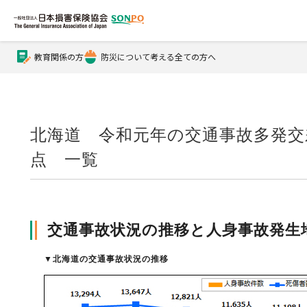
教育関係の方
防災について考える全ての方へ
公式Xアカウント
公式YouTubeチャンネル
北海道 令和元年の交通事故多発交
点 一覧
損害保険とは？
交通事故状況の推移と人身事故発生
損害保険とは？トップ
協会の活動・概要
▼
北海道の交通事故状況の推移
自賠責保険
協会の活動・概要トップ
会員会社情報