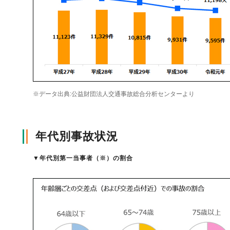
自動車保険
協会の活動
会員会社情報トップ
試験・研修
火災保険
協会概要
損害保険会社の概況
試験・研修トップ
統計・刊行物・報告書
※データ出典:公益財団法人交通事故総合分析センターより
地震保険
業務・財務等に関する資料
各社の商品について
損害保険代理店について
統計・刊行物・報告書トップ
お知らせ
年代別事故状況
傷害保険
規範、方針、指針・基準、ガイドライン等
お客様の声を受けた取り組み
「損害保険登録鑑定人」認定試験
統計
お知らせトップ
相談・通報等窓口
▼
年代別第一当事者（※）の割合
医療・介護保険
採用情報
保険金の支払状況（第三分野）
アジャスター試験
刊行物・報告書
最新情報
相談・通報等窓口トップ
English
個人賠償責任保険
所在地（本部・支部）
会員会社等一覧
医療研修
協会ニュースリリース
損害保険の相談窓口