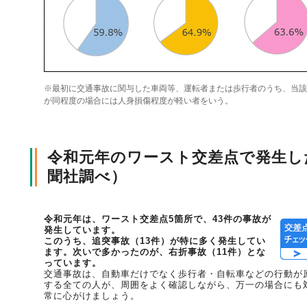
風水雪災等による損害を補償する損害保険
損害保険お役立ち情報
交通事故医療研究助成
会員各社ニュースリリース
自然災害損保契約のご照会
※最初に交通事故に関与した車両等、運転者または歩行者のうち、当該
ペット保険
協会からのお知らせ
他の紛争解決機関等
が同程度の場合には人身損傷程度が軽い者をいう。
令和元年のワースト交差点で発生し
協会各地の活動
通報等窓口
聞社調べ）
令和元年は、ワースト交差点5箇所で、43件の事故が
発生しています。
このうち、追突事故（13件）が特に多く発生してい
ます。次いで多かったのが、右折事故（11件）とな
っています。
交通事故は、自動車だけでなく歩行者・自転車などの行動が
する全ての人が、周囲をよく確認しながら、万一の場合にも
常に心がけましょう。