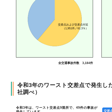
風水雪災等による損害を補償する損害保険
損害保険お役立ち情報
交通事故医療研究助成
会員各社ニュースリリース
自然災害損保契約のご照会
ペット保険
協会からのお知らせ
他の紛争解決機関等
協会各地の活動
通報等窓口
全交通事故件数 3,184件
令和3年のワースト交差点で発生し
社調べ）
令和3年は、ワースト交差点9箇所で、49件の事故が
発生しています。