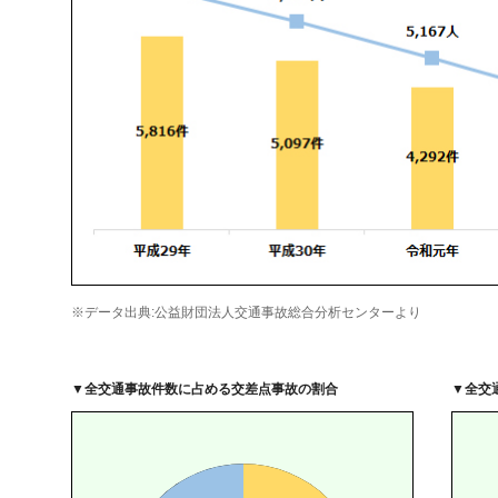
自動車保険
協会の活動
会員会社情報トップ
試験・研修
火災保険
協会概要
損害保険会社の概況
試験・研修トップ
統計・刊行物・報告書
地震保険
業務・財務等に関する資料
各社の商品について
損害保険代理店について
統計・刊行物・報告書トップ
お知らせ
傷害保険
規範、方針、指針・基準、ガイドライン等
お客様の声を受けた取り組み
「損害保険登録鑑定人」認定試験
統計
お知らせトップ
相談・通報等窓口
※データ出典:公益財団法人交通事故総合分析センターより
▼
全交通事故件数に占める交差点事故の割合
▼
全交
医療・介護保険
採用情報
保険金の支払状況（第三分野）
アジャスター試験
刊行物・報告書
最新情報
相談・通報等窓口トップ
English
個人賠償責任保険
所在地（本部・支部）
会員会社等一覧
医療研修
協会ニュースリリース
損害保険の相談窓口