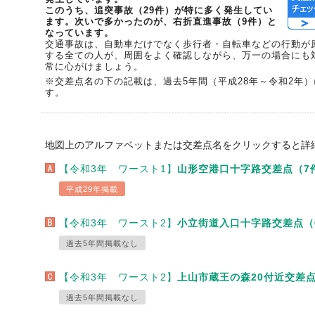
このうち、追突事故（29件）が特に多く発生してい
ます。次いで多かったのが、右折直進事故（9件）と
なっています。
交通事故は、自動車だけでなく歩行者・自転車などの行動が
する全ての人が、周囲をよく確認しながら、万一の場合にも
常に心がけましょう。
※交差点名の下の記載は、過去5年間（平成28年～令和2年
す。
地図上のアルファベットまたは交差点名をクリックすると詳
【令和3年 ワースト1】
山形空港口十字路交差点（7
平成29年掲載
【令和3年 ワースト2】
小立街道入口十字路交差点（
過去5年間掲載なし
【令和3年 ワースト2】
上山市蔵王の森20付近交差点
過去5年間掲載なし