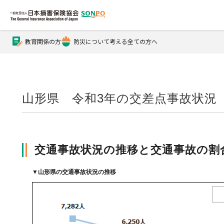
教育関係の方
防災について考える全ての方へ
公式Xアカウント
公式YouTubeチャンネル
山形県 令和3年の交差点事故状況
損害保険とは？
交通事故状況の推移と交通事故の割
損害保険とは？トップ
協会の活動・概要
▼
山形県の交通事故状況の推移
自賠責保険
協会の活動・概要トップ
会員会社情報