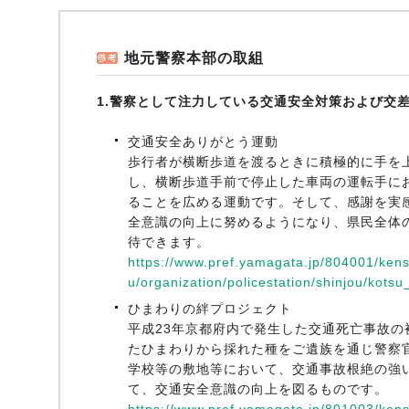
地元警察本部の取組
1.警察として注力している交通安全対策および交
交通安全ありがとう運動
歩行者が横断歩道を渡るときに積極的に手を
し、横断歩道手前で停止した車両の運転手に
ることを広める運動です。そして、感謝を実
全意識の向上に努めるようになり、県民全体
待できます。
https://www.pref.yamagata.jp/804001/kens
u/organization/policestation/shinjou/kotsu
ひまわりの絆プロジェクト
平成23年京都府内で発生した交通死亡事故の
たひまわりから採れた種をご遺族を通じ警察
学校等の敷地等において、交通事故根絶の強
て、交通安全意識の向上を図るものです。
https://www.pref.yamagata.jp/801003/kens