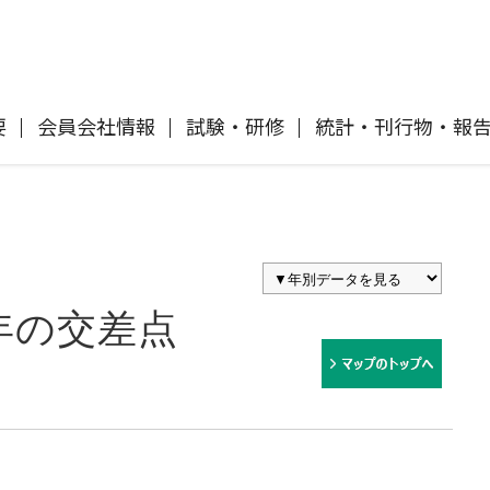
要
会員会社情報
試験・研修
統計・刊行物・報
自動車保険
協会概要
各社の商品について
「損害保険登録鑑定人」認定試験
刊行物・報告書
協会ニュースリリース
自然災害損保契約のご照会
イ
傷害保険
会員会社等一覧
交通事故医療研究助成
協会各地の活動
採用情報
年の交差点
風水雪災等による損害を補償する損害
償に
保険
損害保険ご利用にあたっての注意点
ト
消費者向け専用サイト「そんぽの
て
講師派遣のお申し込み
ホント」