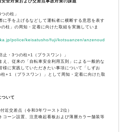
通安全対策および交差点事故対策の課題
3つの柱」
際に手を上げるなどして運転者に横断する意思を表す
つの柱」の周知・定着に向けた取組を実施していま
oka.jp/police/keisatusho/fuji/kotsuanzen/anzenoud
防止・3つの柱+1（プラスワン）」
まえ、従来の「自転車安全利用五則」による一般的な
皆様に実践していただきたい事項について「しずお
の柱+１（プラスワン）」として周知・定着に向けた取
について
1付近交差点（令和3年ワースト2位）
トコーン設置、注意喚起看板および薄層カラー舗装等