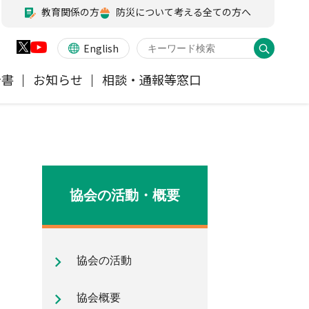
教育関係の方
防災について考える全ての方へ
English
告書
お知らせ
相談・通報等窓口
火災保険
業務・財務等に関する資料
お客様の声を受けた取り組み
アジャスター試験
会員各社ニュースリリース
他の紛争解決機関等
医療・介護保険
所在地（本部・支部）
協会の活動・概要
ペット保険
信頼回復に向けた取り組み
協会の活動
地震保険特設サイト
気候変動に関する取組み
協会概要