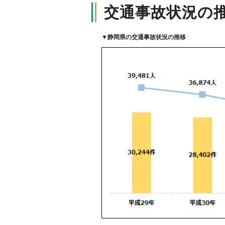
交通事故状況の
軽消防自動車・高規格救急自
自賠責保険特設サイト
の寄贈を通じた社会貢献活動
▼
静岡県の交通事故状況の推移