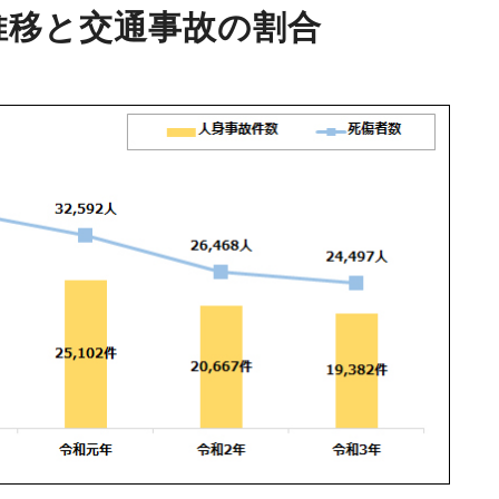
推移と交通事故の割合
動車
事業者向け保険特設サイト