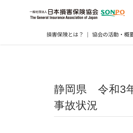
損害保険とは？
協会の活動・概
自賠責保険
協会の活動
損害保険会社の概況
損害保険代理店について
統計
最新情報
損害保険の相談窓口
地震保険
規範、方針、指針・基準、ガイドラ
保険金の支払状況（第三分野）
医療研修
協会からのお知らせ
通報等窓口
ン等
高齢者の交通事故防止
静岡県 令和3
個人賠償責任保険
自然災害（風災・水災・震災等）の補
損害保険お役立ち情報
関するお知らせ
会員各社ニュースリリース
損害保険代理店試験公式サイ
事故状況
損害保険Q&A
自賠責運用益拠出事業につい