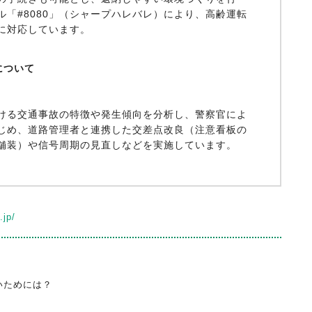
ル「#8080」（シャープハレバレ）により、高齢運転
に対応しています。
について
ける交通事故の特徴や発生傾向を分析し、警察官によ
じめ、道路管理者と連携した交差点改良（注意看板の
舗装）や信号周期の見直しなどを実施しています。
.jp/
いためには？