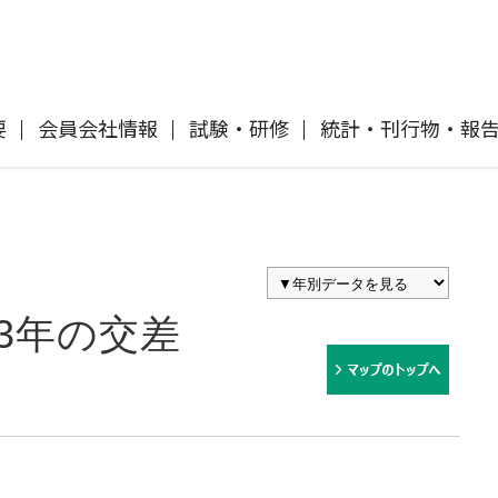
要
会員会社情報
試験・研修
統計・刊行物・報
自動車保険
協会概要
各社の商品について
「損害保険登録鑑定人」認定試験
刊行物・報告書
協会ニュースリリース
自然災害損保契約のご照会
イ
傷害保険
会員会社等一覧
交通事故医療研究助成
協会各地の活動
採用情報
3年の交差
風水雪災等による損害を補償する損害
償に
保険
損害保険ご利用にあたっての注意点
ト
消費者向け専用サイト「そんぽの
て
講師派遣のお申し込み
ホント」