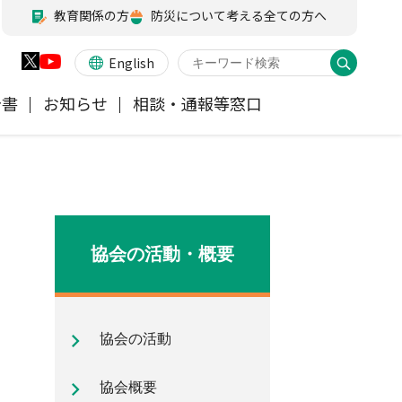
教育関係の方
防災について考える全ての方へ
English
告書
お知らせ
相談・通報等窓口
火災保険
業務・財務等に関する資料
お客様の声を受けた取り組み
アジャスター試験
会員各社ニュースリリース
他の紛争解決機関等
医療・介護保険
所在地（本部・支部）
協会の活動・概要
ペット保険
信頼回復に向けた取り組み
協会の活動
地震保険特設サイト
気候変動に関する取組み
協会概要