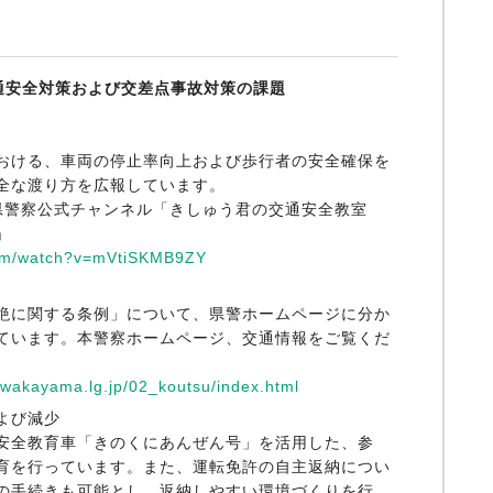
通安全対策および交差点事故対策の課題
おける、車両の停止率向上および歩行者の安全確保を
全な渡り方を広報しています。
歌山県警察公式チャンネル「きしゅう君の交通安全教室
」
com/watch?v=mVtiSKMB9ZY
絶に関する条例」について、県警ホームページに分か
ています。本警察ホームページ、交通情報をご覧くだ
f.wakayama.lg.jp/02_koutsu/index.html
よび減少
安全教育車「きのくにあんぜん号」を活用した、参
育を行っています。また、運転免許の自主返納につい
の手続きも可能とし、返納しやすい環境づくりを行