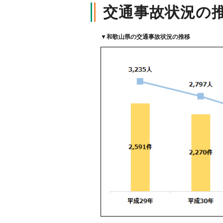
交通事故状況の
軽消防自動車・高規格救急自
自賠責保険特設サイト
の寄贈を通じた社会貢献活動
▼
和歌山県の交通事故状況の推移