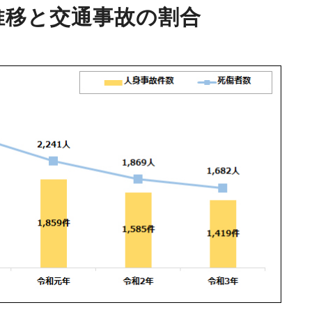
推移と交通事故の割合
動車
事業者向け保険特設サイト