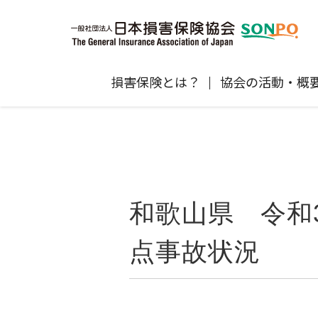
損害保険とは？
協会の活動・概
自賠責保険
協会の活動
損害保険会社の概況
損害保険代理店について
統計
最新情報
損害保険の相談窓口
地震保険
規範、方針、指針・基準、ガイドラ
保険金の支払状況（第三分野）
医療研修
協会からのお知らせ
通報等窓口
ン等
高齢者の交通事故防止
和歌山県 令和
個人賠償責任保険
自然災害（風災・水災・震災等）の補
損害保険お役立ち情報
関するお知らせ
会員各社ニュースリリース
損害保険代理店試験公式サイ
点事故状況
損害保険Q&A
自賠責運用益拠出事業につい