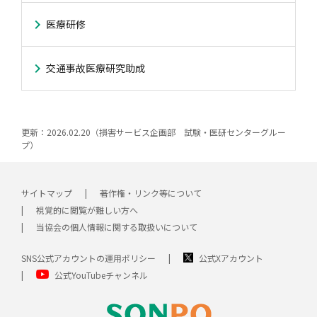
医療研修
風水雪災等による損害を補償する損害保険
損害保険お役立ち情報
交通事故医療研究助成
会員各社ニュースリリース
自然災害損保契約のご照会
交通事故医療研究助成
ペット保険
協会からのお知らせ
他の紛争解決機関等
更新：2026.02.20（損害サービス企画部 試験・医研センターグルー
プ）
協会各地の活動
通報等窓口
サイトマップ
著作権・リンク等について
視覚的に閲覧が難しい方へ
当協会の個人情報に関する取扱いについて
SNS公式アカウントの運用ポリシー
公式Xアカウント
公式YouTubeチャンネル