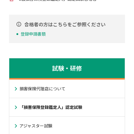
自動車保険
協会の活動
会員会社情報トップ
試験・研修
合格者の方はこちらをご参照ください
登録申請書類
火災保険
協会概要
損害保険会社の概況
試験・研修トップ
統計・刊行物・報告書
地震保険
業務・財務等に関する資料
各社の商品について
損害保険代理店について
統計・刊行物・報告書トップ
お知らせ
試験・研修
傷害保険
規範、方針、指針・基準、ガイドライン等
お客様の声を受けた取り組み
「損害保険登録鑑定人」認定試験
統計
お知らせトップ
相談・通報等窓口
損害保険代理店について
「損害保険登録鑑定人」認定試験
医療・介護保険
採用情報
保険金の支払状況（第三分野）
アジャスター試験
刊行物・報告書
最新情報
相談・通報等窓口トップ
English
アジャスター試験
個人賠償責任保険
所在地（本部・支部）
会員会社等一覧
医療研修
協会ニュースリリース
損害保険の相談窓口