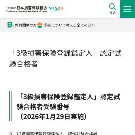
検索
教育関係の方
防災について考える全ての方へ
公式Xアカウント
「3級損害保険登録鑑定人」認定試
公式YouTubeチャンネル
験合格者
損害保険とは？
「3級損害保険登録鑑定人」認定試
損害保険とは？トップ
協会の活動・概要
験合格者受験番号
（2026年1月29日実施）
自賠責保険
協会の活動・概要トップ
会員会社情報
「3級損害保険登録鑑定人」認定試験合格者