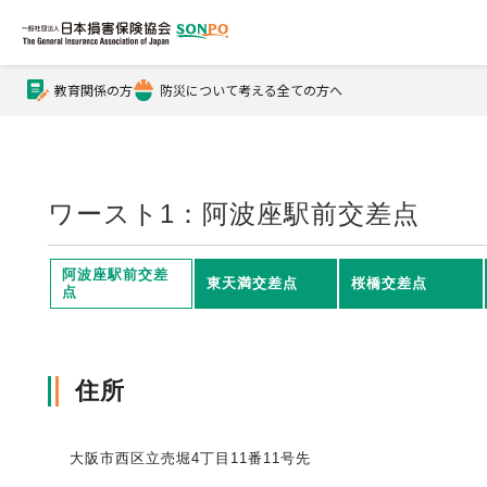
教育関係の方
防災について考える全ての方へ
公式Xアカウント
公式YouTubeチャンネル
ワースト1：阿波座駅前交差点
損害保険とは？
阿波座駅前交差
東天満交差点
桜橋交差点
点
損害保険とは？トップ
協会の活動・概要
住所
自賠責保険
協会の活動・概要トップ
会員会社情報
大阪市西区立売堀4丁目11番11号先