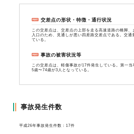
自動車保険
協会の活動
会員会社情報トップ
試験・研修
交差点の形状・特徴・通行状況
この交差点は、交差点の上部を走る高速道路の橋脚、
入口のため、見通しが悪い四差路交差点である。交通
火災保険
協会概要
損害保険会社の概況
試験・研修トップ
統計・刊行物・報告書
ている。
事故の被害状況等
地震保険
業務・財務等に関する資料
各社の商品について
損害保険代理店について
統計・刊行物・報告書トップ
お知らせ
この交差点は、軽傷事故が17件発生している。第一当事
5歳〜74歳が3人となっている。
傷害保険
規範、方針、指針・基準、ガイドライン等
お客様の声を受けた取り組み
「損害保険登録鑑定人」認定試験
統計
お知らせトップ
相談・通報等窓口
事故発生件数
医療・介護保険
採用情報
保険金の支払状況（第三分野）
アジャスター試験
刊行物・報告書
最新情報
相談・通報等窓口トップ
English
平成26年事故発生件数：17件
個人賠償責任保険
所在地（本部・支部）
会員会社等一覧
医療研修
協会ニュースリリース
損害保険の相談窓口