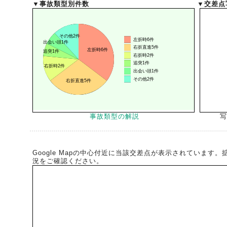
▼事故類型別件数
▼交差点
風水雪災等による損害を補償する損害保険
損害保険お役立ち情報
交通事故医療研究助成
会員各社ニュースリリース
自然災害損保契約のご照会
ペット保険
協会からのお知らせ
他の紛争解決機関等
協会各地の活動
通報等窓口
事故類型の解説
写
Google Mapの中心付近に当該交差点が表示されています
況をご確認ください。