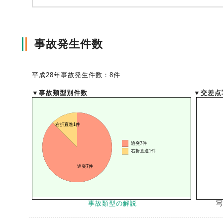
風水雪災等による損害を補償する損害保険
損害保険お役立ち情報
交通事故医療研究助成
会員各社ニュースリリース
自然災害損保契約のご照会
事故発生件数
ペット保険
協会からのお知らせ
他の紛争解決機関等
平成28年事故発生件数：8件
▼事故類型別件数
▼交差点
協会各地の活動
通報等窓口
事故類型の解説
写