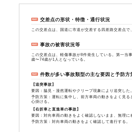
自動車保険
協会の活動
会員会社情報トップ
試験・研修
交差点の形状・特徴・通行状況
この交差点は、国道に市道が交差する四差路交差点で
火災保険
協会概要
損害保険会社の概況
試験・研修トップ
統計・刊行物・報告書
事故の被害状況等
この交差点は、軽傷事故が8件発生している。第一当事者
地震保険
業務・財務等に関する資料
各社の商品について
損害保険代理店について
統計・刊行物・報告書トップ
お知らせ
歳〜74歳が1人となっている。
件数が多い事故類型の主な要因と予防方
傷害保険
規範、方針、指針・基準、ガイドライン等
お客様の声を受けた取り組み
「損害保険登録鑑定人」認定試験
統計
お知らせトップ
相談・通報等窓口
【追突事故】
要因：
脇見・漫然運転やクリープ現象により追突した
予防方策：
運転に集中し、前方車両の動きをよく見る
心掛ける。
医療・介護保険
採用情報
保険金の支払状況（第三分野）
アジャスター試験
刊行物・報告書
最新情報
相談・通報等窓口トップ
English
【右折車と直進車の事故】
要因：
対向車両の動きをよく確認しないまま、無理に
予防方策：
対向車両の動きをよく確認して進行する。
個人賠償責任保険
所在地（本部・支部）
会員会社等一覧
医療研修
協会ニュースリリース
損害保険の相談窓口