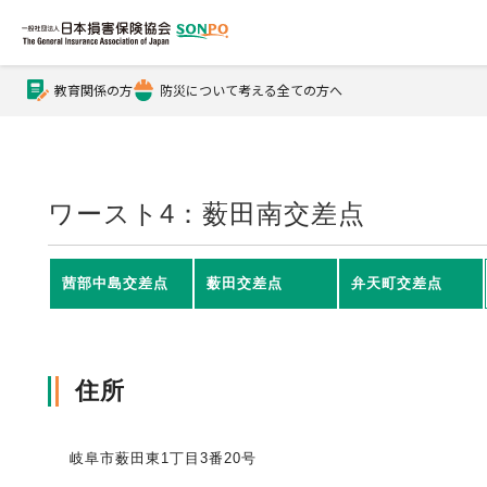
教育関係の方
防災について考える全ての方へ
公式Xアカウント
公式YouTubeチャンネル
ワースト4：薮田南交差点
損害保険とは？
茜部中島交差点
薮田交差点
弁天町交差点
損害保険とは？トップ
協会の活動・概要
住所
自賠責保険
協会の活動・概要トップ
会員会社情報
岐阜市薮田東1丁目3番20号