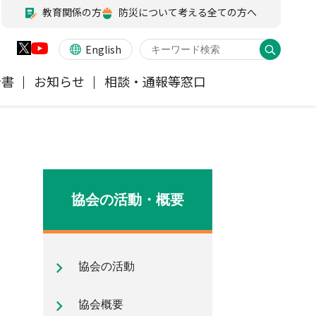
教育関係の方
防災について考える全ての方へ
English
告書
お知らせ
相談・通報等窓口
火災保険
業務・財務等に関する資料
お客様の声を受けた取り組み
アジャスター試験
会員各社ニュースリリース
他の紛争解決機関等
医療・介護保険
所在地（本部・支部）
協会の活動・概要
ペット保険
信頼回復に向けた取り組み
協会の活動
地震保険特設サイト
気候変動に関する取組み
協会概要