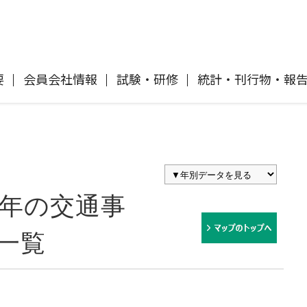
要
会員会社情報
試験・研修
統計・刊行物・報
自動車保険
協会概要
各社の商品について
「損害保険登録鑑定人」認定試験
刊行物・報告書
協会ニュースリリース
自然災害損保契約のご照会
イ
傷害保険
会員会社等一覧
交通事故医療研究助成
協会各地の活動
採用情報
8年の交通事
風水雪災等による損害を補償する損害
償に
保険
損害保険ご利用にあたっての注意点
ト
一覧
消費者向け専用サイト「そんぽの
て
講師派遣のお申し込み
ホント」