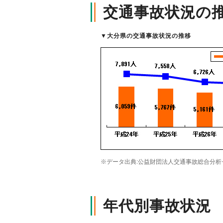
交通事故状況の
軽消防自動車・高規格救急自
自賠責保険特設サイト
の寄贈を通じた社会貢献活動
▼
大分県の交通事故状況の推移
※データ出典:公益財団法人交通事故総合分析
年代別事故状況