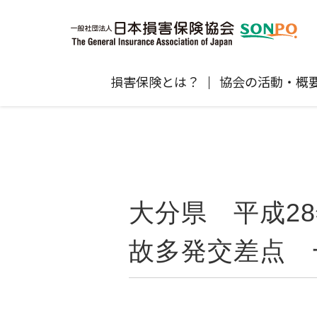
損害保険とは？
協会の活動・概
自賠責保険
協会の活動
損害保険会社の概況
損害保険代理店について
統計
最新情報
損害保険の相談窓口
地震保険
規範、方針、指針・基準、ガイドラ
保険金の支払状況（第三分野）
医療研修
協会からのお知らせ
通報等窓口
ン等
高齢者の交通事故防止
大分県 平成2
個人賠償責任保険
自然災害（風災・水災・震災等）の補
損害保険お役立ち情報
関するお知らせ
会員各社ニュースリリース
損害保険代理店試験公式サイ
故多発交差点 
損害保険Q&A
自賠責運用益拠出事業につい