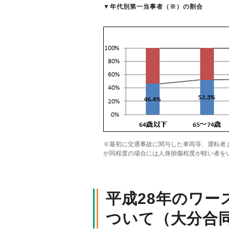
▼
年代別第一当事者（※）の割合
※最初に交通事故に関与した車両等、運転者
が同程度の場合には人身損傷程度が軽い者を
平成28年のワ
ついて（大分合