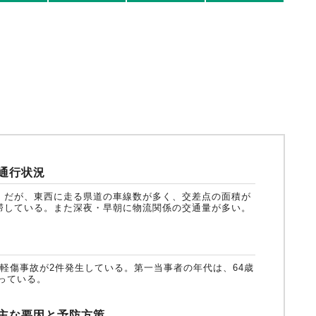
動車
事業者向け保険特設サイト
通行状況
）だが、東西に走る県道の車線数が多く、交差点の面積が
滞している。また深夜・早朝に物流関係の交通量が多い。
軽傷事故が2件発生している。第一当事者の年代は、64歳
なっている。
主な要因と予防方策