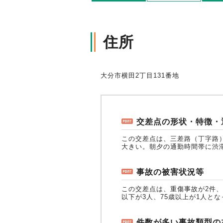
軽消防自動車・高規格救急自
自賠責保険特設サイト
の寄贈を通じた社会貢献活動
住所
大分市横田2丁目131番地
交差点の形状・特徴・
この交差点は、三差路（丁字路
大きい。朝夕の通勤時間帯に渋
事故の被害状況等
この交差点は、重傷事故が2件、
以下が3人、75歳以上が1人と
件数が多い事故類型の