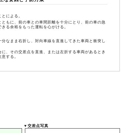
ことによる。
とともに、前の車との車間距離を十分にとり、前の車の急
できる余裕をもった運転を心がける。
十分なまま右折し、対向車線を直進してきた車両と衝突し
合に、その交差点を直進、または左折する車両があるとき
注意する。
▼交差点写真