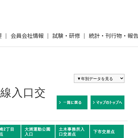
要
会員会社情報
試験・研修
統計・刊行物・報
自動車保険
協会概要
各社の商品について
「損害保険登録鑑定人」認定試験
刊行物・報告書
協会ニュースリリース
自然災害損保契約のご照会
イ
傷害保険
会員会社等一覧
交通事故医療研究助成
協会各地の活動
採用情報
号線入口交
風水雪災等による損害を補償する損害
償に
保険
損害保険ご利用にあたっての注意点
ト
消費者向け専用サイト「そんぽの
て
講師派遣のお申し込み
崎2丁目
大洲運動公園
ホント」
土木事務所入
下市交差点
点
入口
口交差点