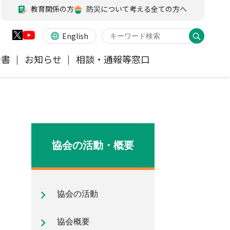
教育関係の方
防災について考える全ての方へ
English
告書
お知らせ
相談・通報等窓口
火災保険
業務・財務等に関する資料
お客様の声を受けた取り組み
アジャスター試験
会員各社ニュースリリース
他の紛争解決機関等
医療・介護保険
所在地（本部・支部）
協会の活動・概要
ペット保険
信頼回復に向けた取り組み
協会の活動
地震保険特設サイト
気候変動に関する取組み
協会概要