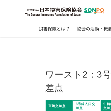
損害保険とは？
協会の活動・概
自賠責保険
協会の活動
損害保険会社の概況
損害保険代理店について
統計
最新情報
損害保険の相談窓口
地震保険
規範、方針、指針・基準、ガイドラ
保険金の支払状況（第三分野）
医療研修
協会からのお知らせ
通報等窓口
ン等
高齢者の交通事故防止
ワースト2：3
個人賠償責任保険
自然災害（風災・水災・震災等）の補
損害保険お役立ち情報
関するお知らせ
会員各社ニュースリリース
損害保険代理店試験公式サイ
差点
損害保険Q&A
自賠責運用益拠出事業につい
3号線入口交
中鶴
宮崎交差点
差点
交差