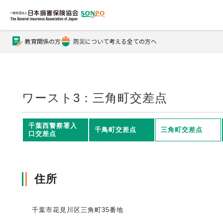
教育関係の方
防災について考える全ての方へ
公式Xアカウント
公式YouTubeチャンネル
ワースト3：三角町交差点
損害保険とは？
千葉西警察署入
千鳥町交差点
三角町交差点
口交差点
損害保険とは？トップ
協会の活動・概要
住所
自賠責保険
協会の活動・概要トップ
会員会社情報
千葉市花見川区三角町35番地