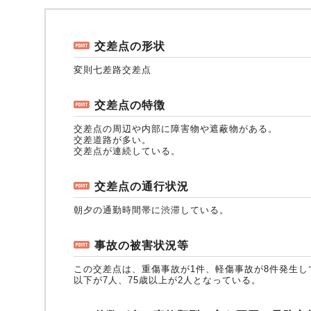
自動車保険
協会の活動
会員会社情報トップ
試験・研修
交差点の形状
変則七差路交差点
火災保険
協会概要
損害保険会社の概況
試験・研修トップ
統計・刊行物・報告書
交差点の特徴
交差点の周辺や内部に障害物や遮蔽物がある。
地震保険
業務・財務等に関する資料
各社の商品について
損害保険代理店について
統計・刊行物・報告書トップ
お知らせ
交差道路が多い。
交差点が連続している。
交差点の通行状況
傷害保険
規範、方針、指針・基準、ガイドライン等
お客様の声を受けた取り組み
「損害保険登録鑑定人」認定試験
統計
お知らせトップ
相談・通報等窓口
朝夕の通勤時間帯に渋滞している。
事故の被害状況等
医療・介護保険
採用情報
保険金の支払状況（第三分野）
アジャスター試験
刊行物・報告書
最新情報
相談・通報等窓口トップ
English
この交差点は、重傷事故が1件、軽傷事故が8件発生し
以下が7人、75歳以上が2人となっている。
個人賠償責任保険
所在地（本部・支部）
会員会社等一覧
医療研修
協会ニュースリリース
損害保険の相談窓口