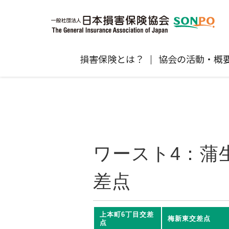
損害保険とは？
協会の活動・概
自賠責保険
協会の活動
損害保険会社の概況
損害保険代理店について
統計
最新情報
損害保険の相談窓口
地震保険
規範、方針、指針・基準、ガイドラ
保険金の支払状況（第三分野）
医療研修
協会からのお知らせ
通報等窓口
ン等
高齢者の交通事故防止
ワースト4：蒲
個人賠償責任保険
自然災害（風災・水災・震災等）の補
損害保険お役立ち情報
関するお知らせ
会員各社ニュースリリース
損害保険代理店試験公式サイ
差点
損害保険Q&A
自賠責運用益拠出事業につい
上本町6丁目交差
梅新東交差点
点