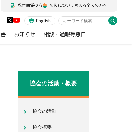
教育関係の方
防災について考える全ての方へ
English
告書
お知らせ
相談・通報等窓口
火災保険
業務・財務等に関する資料
お客様の声を受けた取り組み
アジャスター試験
会員各社ニュースリリース
他の紛争解決機関等
医療・介護保険
所在地（本部・支部）
協会の活動・概要
ペット保険
信頼回復に向けた取り組み
協会の活動
地震保険特設サイト
気候変動に関する取組み
協会概要