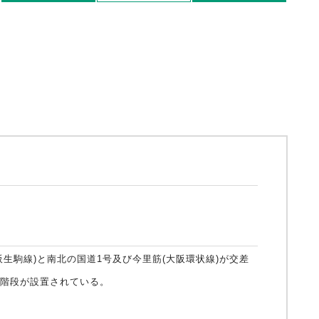
動車
事業者向け保険特設サイト
阪生駒線)と南北の国道1号及び今里筋(大阪環状線)が交差
の階段が設置されている。