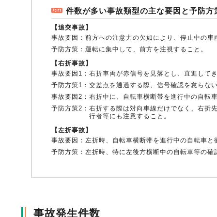
件数が多い事故類型の主な要因と予防方
【追突事故】
風水雪災等による損害を補償する損害保険
損害保険お役立ち情報
交通事故医療研究助成
会員各社ニュースリリース
自然災害損保契約のご照会
事故要因：
前方への注意力の欠如により、停止中の車
予防方策：
運転に集中して、前方を注視すること。
【右折事故】
ペット保険
協会からのお知らせ
他の紛争解決機関等
事故要因1：
右折車両が赤信号を見落とし、直進して
予防方策1：
交差点を通過する際、信号確認を怠らな
事故要因2：
右折中に、自転車横断帯を進行中の自転
予防方策2：
右折する際は対向車線だけでなく、右折
協会各地の活動
通報等窓口
行者等にも注意すること。
【左折事故】
事故要因：
左折時、自転車横断帯を進行中の自転車と
予防方策：
左折時、特に左後方横断中の自転車等の確
事故発生件数