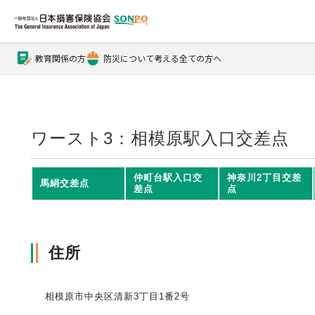
教育関係の方
防災について考える全ての方へ
公式Xアカウント
公式YouTubeチャンネル
ワースト3：相模原駅入口交差点
損害保険とは？
仲町台駅入口交
神奈川2丁目交差
馬絹交差点
差点
点
損害保険とは？トップ
協会の活動・概要
住所
自賠責保険
協会の活動・概要トップ
会員会社情報
相模原市中央区清新3丁目1番2号