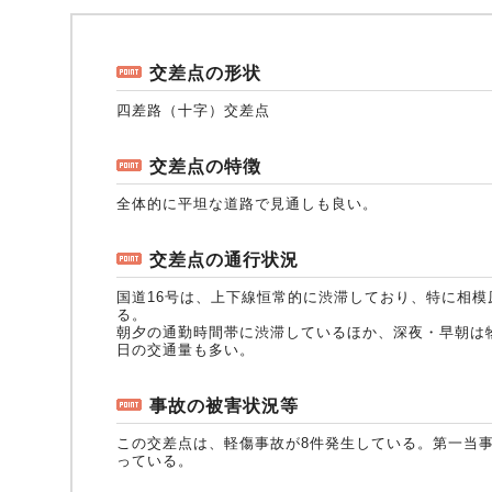
自動車保険
協会の活動
会員会社情報トップ
試験・研修
交差点の形状
四差路（十字）交差点
火災保険
協会概要
損害保険会社の概況
試験・研修トップ
統計・刊行物・報告書
交差点の特徴
全体的に平坦な道路で見通しも良い。
地震保険
業務・財務等に関する資料
各社の商品について
損害保険代理店について
統計・刊行物・報告書トップ
お知らせ
交差点の通行状況
国道16号は、上下線恒常的に渋滞しており、特に相
傷害保険
規範、方針、指針・基準、ガイドライン等
お客様の声を受けた取り組み
「損害保険登録鑑定人」認定試験
統計
お知らせトップ
相談・通報等窓口
る。
朝夕の通勤時間帯に渋滞しているほか、深夜・早朝は
日の交通量も多い。
医療・介護保険
採用情報
保険金の支払状況（第三分野）
アジャスター試験
刊行物・報告書
最新情報
相談・通報等窓口トップ
English
事故の被害状況等
この交差点は、軽傷事故が8件発生している。第一当事
っている。
個人賠償責任保険
所在地（本部・支部）
会員会社等一覧
医療研修
協会ニュースリリース
損害保険の相談窓口