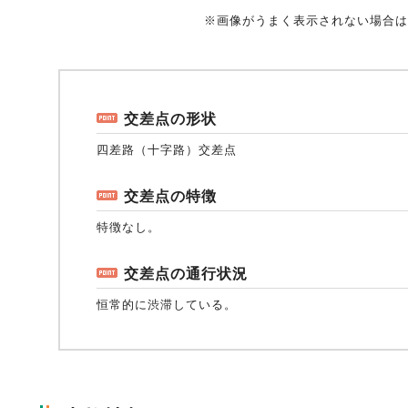
※画像がうまく表示されない場合は
風水雪災等による損害を補償する損害保険
損害保険お役立ち情報
交通事故医療研究助成
会員各社ニュースリリース
自然災害損保契約のご照会
交差点の形状
ペット保険
協会からのお知らせ
他の紛争解決機関等
四差路（十字路）交差点
交差点の特徴
協会各地の活動
通報等窓口
特徴なし。
交差点の通行状況
恒常的に渋滞している。