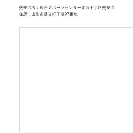
交差点名：総合スポーツセンター北西十字路交差点
自動車保険
協会の活動
会員会社情報トップ
試験・研修
住所：山形市落合町千歳97番地
火災保険
協会概要
損害保険会社の概況
試験・研修トップ
統計・刊行物・報告書
地震保険
業務・財務等に関する資料
各社の商品について
損害保険代理店について
統計・刊行物・報告書トップ
お知らせ
傷害保険
規範、方針、指針・基準、ガイドライン等
お客様の声を受けた取り組み
「損害保険登録鑑定人」認定試験
統計
お知らせトップ
相談・通報等窓口
医療・介護保険
採用情報
保険金の支払状況（第三分野）
アジャスター試験
刊行物・報告書
最新情報
相談・通報等窓口トップ
English
個人賠償責任保険
所在地（本部・支部）
会員会社等一覧
医療研修
協会ニュースリリース
損害保険の相談窓口