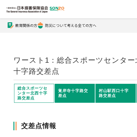
教育関係の方
防災について考える全ての方へ
公式Xアカウント
公式YouTubeチャンネル
ワースト1：総合スポーツセンター
十字路交差点
損害保険とは？
総合スポーツセ
覚岸寺十字路交
村山駅西口十字
ンター北西十字
差点
路交差点
路交差点
損害保険とは？トップ
協会の活動・概要
交差点情報
自賠責保険
協会の活動・概要トップ
会員会社情報