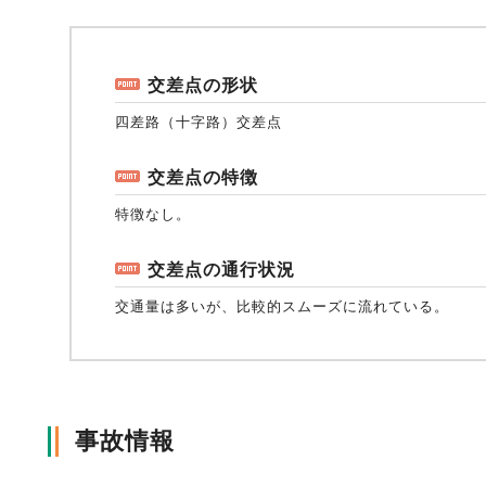
風水雪災等による損害を補償する損害保険
損害保険お役立ち情報
交通事故医療研究助成
会員各社ニュースリリース
自然災害損保契約のご照会
交差点の形状
四差路（十字路）交差点
ペット保険
協会からのお知らせ
他の紛争解決機関等
交差点の特徴
特徴なし。
協会各地の活動
通報等窓口
交差点の通行状況
交通量は多いが、比較的スムーズに流れている。
事故情報