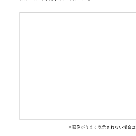
自動車保険
協会の活動
会員会社情報トップ
試験・研修
火災保険
協会概要
損害保険会社の概況
試験・研修トップ
統計・刊行物・報告書
地震保険
業務・財務等に関する資料
各社の商品について
損害保険代理店について
統計・刊行物・報告書トップ
お知らせ
傷害保険
規範、方針、指針・基準、ガイドライン等
お客様の声を受けた取り組み
「損害保険登録鑑定人」認定試験
統計
お知らせトップ
相談・通報等窓口
医療・介護保険
採用情報
保険金の支払状況（第三分野）
アジャスター試験
刊行物・報告書
最新情報
相談・通報等窓口トップ
English
※画像がうまく表示されない場合は
個人賠償責任保険
所在地（本部・支部）
会員会社等一覧
医療研修
協会ニュースリリース
損害保険の相談窓口