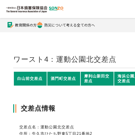
教育関係の方
防災について考える全ての方へ
公式Xアカウント
公式YouTubeチャンネル
ワースト4：運動公園北交差点
損害保険とは？
摩利山新田交
海浜公園
白山前交差点
酒門町交差点
差点
交差点
損害保険とは？トップ
協会の活動・概要
交差点情報
自賠責保険
協会の活動・概要トップ
会員会社情報
交差点名：運動公園北交差点
住所：牛久市ひたち野東5丁目21番地2