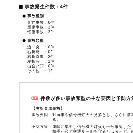
事故発生件数：4件
事故種別
死亡事故：0件
重傷事故：1件
軽傷事故：3件
事故類型
追 突 ：0件
右折時 ：0件
右折直進：2件
左折時 ：1件
出会い頭：0件
その他 ：1件
件数が多い事故類型の主な要因と予防方
【右折直進事故】
事故要因：
対向車や信号機灯火の見落とし、さらに前
る。
予防方策：
運転に集中し信号機の灯火も十分確認した
相手が必ず交通ルールを守るとは考えず、