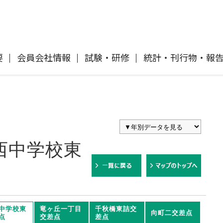
要
会員会社情報
試験・研修
統計・刊行物・報
自動車保険
協会概要
各社の商品について
「損害保険登録鑑定人」認定試験
刊行物・報告書
協会ニュースリリース
自然災害損保契約のご照会
イ
傷害保険
会員会社等一覧
交通事故医療研究助成
協会各地の活動
採用情報
西中学校東
風水雪災等による損害を補償する損害
償に
保険
損害保険ご利用にあたっての注意点
ト
消費者向け専用サイト「そんぽの
て
講師派遣のお申し込み
中学校東
竜ヶ丘一丁目
ホント」
千秋橋東詰交
向町二交差点
点
交差点
差点