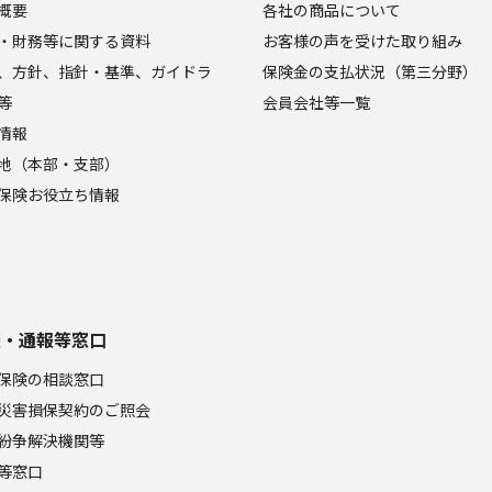
概要
各社の商品について
・財務等に関する資料
お客様の声を受けた取り組み
、方針、指針・基準、ガイドラ
保険金の支払状況（第三分野）
等
会員会社等一覧
情報
地（本部・支部）
保険お役立ち情報
談・通報等窓口
保険の相談窓口
災害損保契約のご照会
紛争解決機関等
等窓口