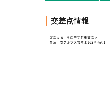
軽消防自動車・高規格救急自
自賠責保険特設サイト
の寄贈を通じた社会貢献活動
交差点情報
交差点名：甲西中学校東交差点
住所：南アルプス市清水162番地の1