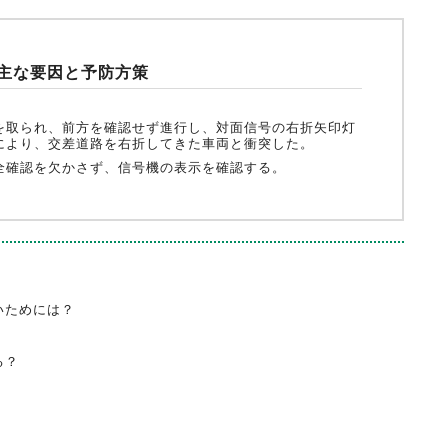
主な要因と予防方策
を取られ、前方を確認せず進行し、対面信号の右折矢印灯
により、交差道路を右折してきた車両と衝突した。
全確認を欠かさず、信号機の表示を確認する。
いためには？
る？