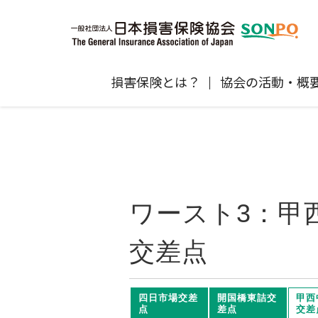
損害保険とは？
協会の活動・概
自賠責保険
協会の活動
損害保険会社の概況
損害保険代理店について
統計
最新情報
損害保険の相談窓口
地震保険
規範、方針、指針・基準、ガイドラ
保険金の支払状況（第三分野）
医療研修
協会からのお知らせ
通報等窓口
ン等
高齢者の交通事故防止
ワースト3：甲
個人賠償責任保険
自然災害（風災・水災・震災等）の補
損害保険お役立ち情報
関するお知らせ
会員各社ニュースリリース
損害保険代理店試験公式サイ
交差点
損害保険Q&A
自賠責運用益拠出事業につい
四日市場交差
開国橋東詰交
甲西
点
差点
交差