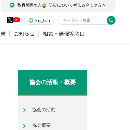
教育関係の方
防災について考える全ての方へ
English
告書
お知らせ
相談・通報等窓口
火災保険
業務・財務等に関する資料
お客様の声を受けた取り組み
アジャスター試験
会員各社ニュースリリース
他の紛争解決機関等
医療・介護保険
所在地（本部・支部）
協会の活動・概要
ペット保険
信頼回復に向けた取り組み
協会の活動
地震保険特設サイト
気候変動に関する取組み
協会概要