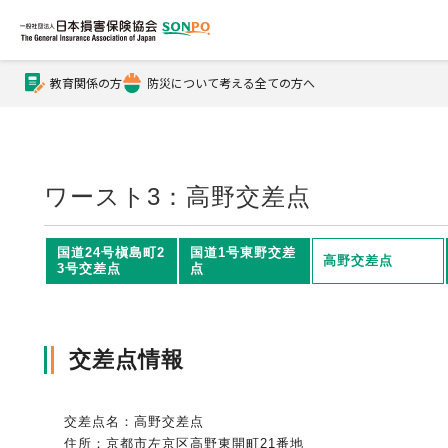
教育関係の方
防災について考える全ての方へ
公式Xアカウント
公式YouTubeチャンネル
ワースト3：高野交差点
損害保険とは？
国道24号槇島町2
国道1号東野交差
高野交差点
3号交差点
点
損害保険とは？トップ
協会の活動・概要
交差点情報
自賠責保険
協会の活動・概要トップ
会員会社情報
交差点名：高野交差点
住所：京都市左京区高野東開町21番地