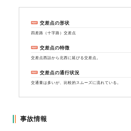
風水雪災等による損害を補償する損害保険
損害保険お役立ち情報
交通事故医療研究助成
会員各社ニュースリリース
自然災害損保契約のご照会
交差点の形状
四差路（十字路）交差点
ペット保険
協会からのお知らせ
他の紛争解決機関等
交差点の特徴
交差点西詰から北西に延びる交差点。
協会各地の活動
通報等窓口
交差点の通行状況
交通量は多いが、比較的スムーズに流れている。
事故情報