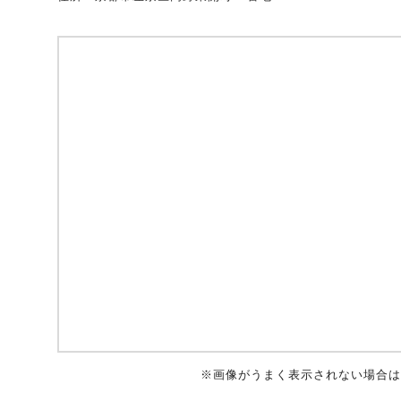
自動車保険
協会の活動
会員会社情報トップ
試験・研修
火災保険
協会概要
損害保険会社の概況
試験・研修トップ
統計・刊行物・報告書
地震保険
業務・財務等に関する資料
各社の商品について
損害保険代理店について
統計・刊行物・報告書トップ
お知らせ
傷害保険
規範、方針、指針・基準、ガイドライン等
お客様の声を受けた取り組み
「損害保険登録鑑定人」認定試験
統計
お知らせトップ
相談・通報等窓口
医療・介護保険
採用情報
保険金の支払状況（第三分野）
アジャスター試験
刊行物・報告書
最新情報
相談・通報等窓口トップ
English
※画像がうまく表示されない場合は
個人賠償責任保険
所在地（本部・支部）
会員会社等一覧
医療研修
協会ニュースリリース
損害保険の相談窓口